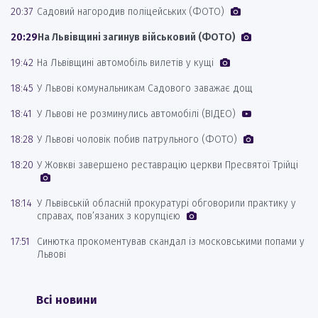
20:37
Садовий нагородив поліцейських (ФОТО)
20:29
На Львівщині загинув військовий (ФОТО)
19:42
На Львівщині автомобіль вилетів у кущі
18:45
У Львові комунальникам Садового заважає дощ
18:41
У Львові не розминулись автомобілі (ВІДЕО)
18:28
У Львові чоловік побив патрульного (ФОТО)
18:20
У Жовкві завершено реставрацію церкви Пресвятої Трійці
18:14
У Львівській обласній прокуратурі обговорили практику у
справах, пов’язаних з корупцією
17:51
Синютка прокоментував скандал із московськими попами у
Львові
Всі новини