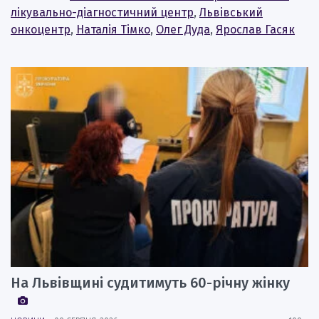
лікувально-діагностичний центр
,
Львівський
онкоцентр
,
Наталія Тімко
,
Олег Дуда
,
Ярослав Гасяк
На Львівщині судитимуть 60-річну жінку