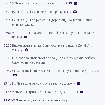
08:54
У Львові у кота виявили сказ (ВІДЕО)
08:22
На Львівщині судитимуть 60-річну жінку
07:14
На Львівщині за рубку 311 дерев відшкодували майже 3
млн грн шкоди
06:46
У центрі Львова молоді чоловіки з’ясовували стосунки
ножем
00:55
Відома журналістка Соня Кошкіна відвідала Zenyk Art
Gallery
00:45
Екс-голова Львівської облради розкритикувала роботу
блокпостів на Закарпатті
00:40
Співак з Львівщини SHUMEI потрапив у серйозне ДТП в Києві
23:46
На Львівщині ремонтують аварійну дорогу
23:32
У Львові затримали п’янючого водія (ВІДЕО)
23:01
61% українців готові терпіти війну