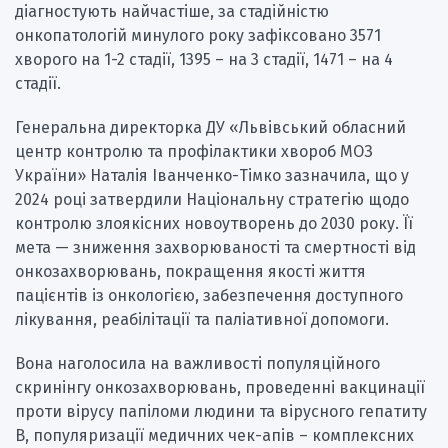
діагностують найчастіше, за стадійністю
онкопатологій минулого року зафіксовано 3571
хворого на 1-2 стадії, 1395 – на 3 стадії, 1471 – на 4
стадії.
Генеральна директорка ДУ «Львівський обласний
центр контролю та профілактики хвороб МОЗ
України» Наталія Іванченко-Тімко зазначила, що у
2024 році затвердили Національну стратегію щодо
контролю злоякісних новоутворень до 2030 року. Її
мета — зниження захворюваності та смертності від
онкозахворювань, покращення якості життя
пацієнтів із онкологією, забезпечення доступного
лікування, реабілітації та паліативної допомоги.
Вона наголосила на важливості популяційного
скринінгу онкозахворювань, проведенні вакцинації
проти вірусу папіломи людини та вірусного гепатиту
В, популяризації медичних чек-апів – комплексних