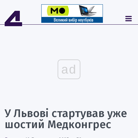
ad
У Львові стартував уже
шостий Медконгрес