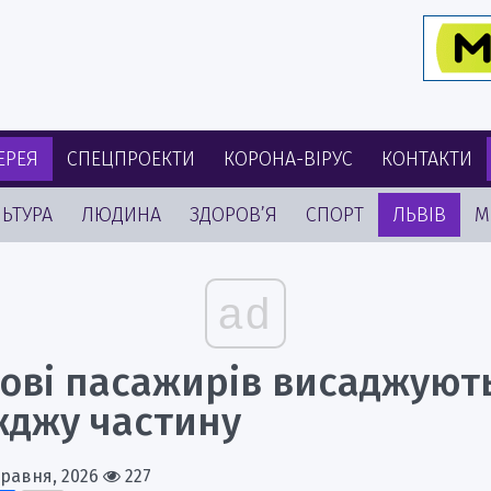
ЕРЕЯ
СПЕЦПРОЕКТИ
КОРОНА-ВІРУС
КОНТАКТИ
ЬТУРА
ЛЮДИНА
ЗДОРОВ’Я
СПОРТ
ЛЬВІВ
М
ad
вові пасажирів висаджуют
жджу частину
Травня, 2026
227