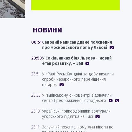
НОВИНИ
00:51
Садовий написав дивне пояснення
про московського попа у Львові
23:53
У Сокільниках біля Львова – новий
етап розвитку, – ЗМІ
23:51
У «Раві-Руській» двічі за добу виявили
спроби незаконного переміщення
цигарок
23:33
У Львівському онкоцентрі відзначили
свято Преображення Господнього
23:13
Українські прикордонники врятували
угорського підлітка на Тисі
23:11
Залужний пояснив, чому «ми ніколи не