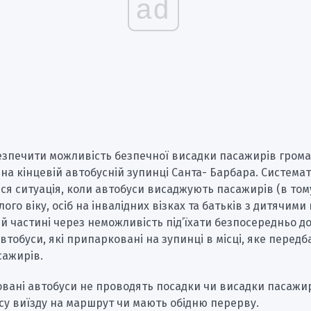
ad
езпечити можливість безпечної висадки пасажирів гром
на кінцевій автобусній зупинці Санта- Барбара. Система
я ситуація, коли автобуси висаджують пасажирів (в том
ого віку, осіб на інвалідних візках та батьків з дитячими 
й частині через неможливість під’їхати безпосередньо д
автобуси, які припарковані на зупинці в місці, яке перед
сажирів.
вані автобуси не проводять посадки чи висадки пасажир
су виїзду на маршрут чи мають обідню перерву.