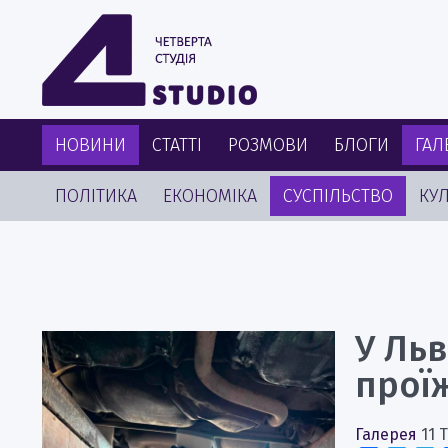
НОВИНИ
СТАТТІ
РОЗМОВИ
БЛОГИ
ГАЛ
ПОЛІТИКА
ЕКОНОМІКА
СУСПІЛЬСТВО
КУЛ
У Ль
прої
Галерея
11 