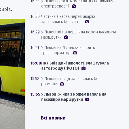
16:33
У Львові просять зменшити споживання
електроенергії
жирів.
16:30
Частина Львова через аварію
залишилась без світла
16:29
У Львові жінка поранила ножем пасажира
маршрутки
16:21
У Львові на Луганській горить
трансформатор
16:08
На Львівщині школота влаштувала
автотрощу (ФОТО)
15:58
У Львові вулиця залишилась без
розмітки
15:55
У Львові жінка з ножем напала на
пасажира маршрутки
Всі новини