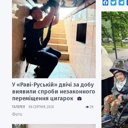
Faceboo
Twitt
T
У «Раві-Руській» двічі за добу
виявили спроби незаконного
переміщення цигарок
ГАЛЕРЕЯ
06 СЕРПНЯ, 2026
26
Фото