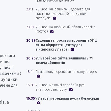
приєднаємося до НАТО»
23:11
У Львові чиновникам Садового для
щастя не вистачає 10 кредитних
автобусів
23:01
У Львові на Любінській збили чоловіка
(ФОТО)
20:39
Садовий запросив митрополита УПЦ
МП на відкриття центру для
військових у Львові
адського
20:26
У Львові без світла залишилась 71
тично
тисяча абонентів
у числі
18:41
Львів знову переписав погодну історію
візочками )
о зупинки
16:38
У Львові можливі перебої в русі
бачене для
електротранспорту
16:35
У Львові перекрили рух на Луганській
ів, а