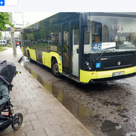
k
er
elegram
Поділитися