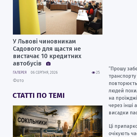
У Львові чиновникам
Садового для щастя не
вистачає 10 кредитних
автобусів
“Прошу заб
ГАЛЕРЕЯ
06 СЕРПНЯ, 2026
25
транспорту 
Фото
повторюєтьс
людей похил
СТАТТІ ПО ТЕМІ
на проїжджі
через інші 
висадки па
Ці припарко
очікують ча