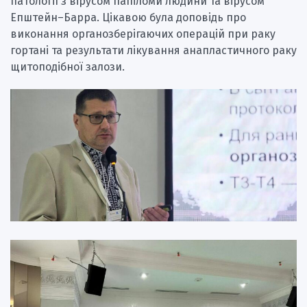
патології з вірусом папіломи людини та вірусом
Епштейн–Барра. Цікавою була доповідь про
виконання органозберігаючих операцій при раку
гортані та результати лікування анапластичного раку
щитоподібної залози.