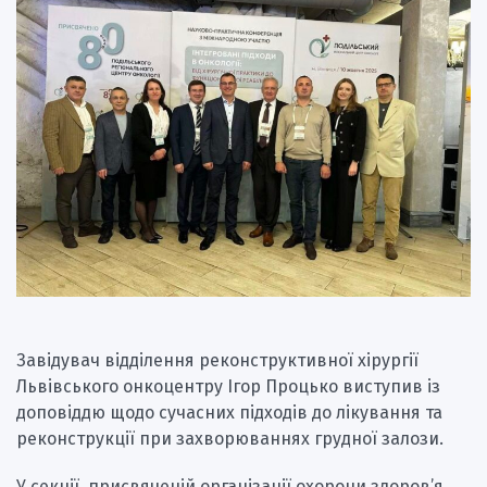
Завідувач відділення реконструктивної хірургії
Львівського онкоцентру Ігор Процько виступив із
доповіддю щодо сучасних підходів до лікування та
реконструкції при захворюваннях грудної залози.
У секції, присвяченій організації охорони здоров’я,