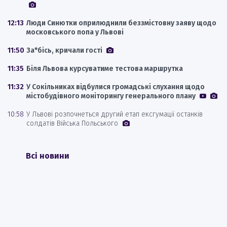
12:13
Люди Синютки оприлюднили беззмістовну заяву щодо
московського попа у Львові
11:50
За*бісь, кричали гості
11:35
Біля Львова курсуватиме тестова маршрутка
11:32
У Сокільниках відбулися громадські слухання щодо
містобудівного моніторингу генерального плану
10:58
У Львові розпочнеться другий етап ексгумації останків
солдатів Війська Польського
Всі новини