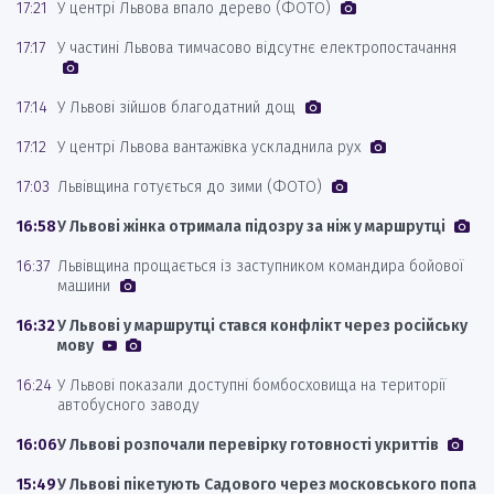
17:21
У центрі Львова впало дерево (ФОТО)
17:17
У частині Львова тимчасово відсутнє електропостачання
17:14
У Львові зійшов благодатний дощ
17:12
У центрі Львова вантажівка ускладнила рух
17:03
Львівщина готується до зими (ФОТО)
16:58
У Львові жінка отримала підозру за ніж у маршрутці
16:37
Львівщина прощається із заступником командира бойової
машини
16:32
У Львові у маршрутці стався конфлікт через російську
мову
16:24
У Львові показали доступні бомбосховища на території
автобусного заводу
16:06
У Львові розпочали перевірку готовності укриттів
15:49
У Львові пікетують Садового через московського попа