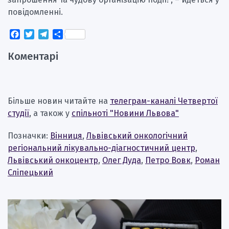
повідомленні.
Facebook
Twitter
Telegram
Поділитися
Коментарі
Більше новин читайте на
телеграм-каналі Четвертої
студії
, а також у
спільноті "Новини Львова"
Позначки:
Вінниця
,
Львівський онкологічний
регіональний лікувально-діагностичний центр
,
Львівський онкоцентр
,
Олег Дуда
,
Петро Вовк
,
Роман
Сліпецький