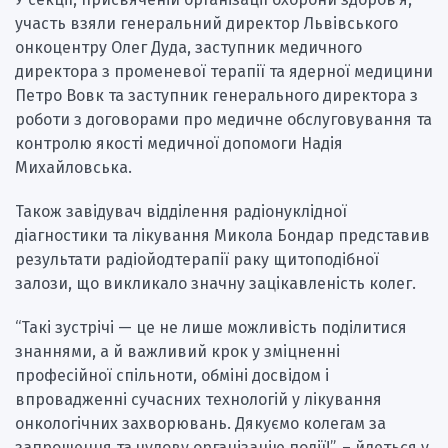
участь взяли генеральний директор Львівського
онкоцентру Олег Дуда, заступник медичного
директора з променевої терапії та ядерної медицини
Петро Вовк та заступник генерального директора з
роботи з договорами про медичне обслуговування та
контролю якості медичної допомоги Надія
Михайловська.
Також завідувач відділення радіонуклідної
діагностики та лікування Микола Бондар представив
результати радіойодтерапії раку щитоподібної
залози, що викликало значну зацікавленість колег.
“Такі зустрічі — це не лише можливість поділитися
знаннями, а й важливий крок у зміцненні
професійної спільноти, обміні досвідом і
впровадженні сучасних технологій у лікування
онкологічних захворювань. Дякуємо колегам за
запрошення та чудову організацію події!”, – йдеться у