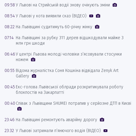
09:58
У Львові на Стрийській водії знову очікують зміни
08:54
У Львові у кота виявили сказ (ВІДЕО)
08:22
На Львівщині судитимуть 60-річну жінку
07:14
На Львівщині за рубку 311 дерев відшкодували майже 3
млн грн шкоди
06:46
У центрі Львова молоді чоловіки з’ясовували стосунки
ножем
00:55
Відома журналістка Соня Кошкіна відвідала Zenyk Art
Gallery
00:45
Екс-голова Львівської облради розкритикувала роботу
блокпостів на Закарпатті
00:40
Співак з Львівщини SHUMEI потрапив у серйозне ДТП в Києві
23:46
На Львівщині ремонтують аварійну дорогу
23:32
У Львові затримали п’янючого водія (ВІДЕО)