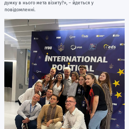
думку в нього мета візиту?», – йдеться у
повідомленні.