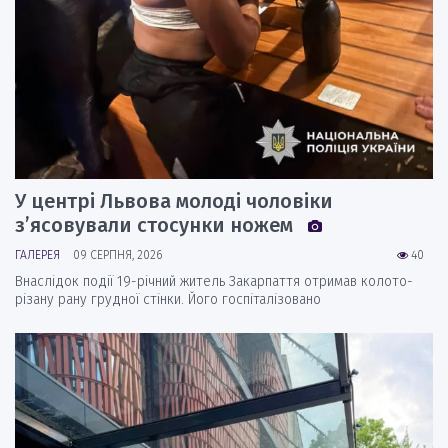
У центрі Львова молоді чоловіки
з’ясовували стосунки ножем
ГАЛЕРЕЯ
09 СЕРПНЯ, 2026
40
Внаслідок події 19-річний житель Закарпаття отримав колото-
різану рану грудної стінки. Його госпіталізовано