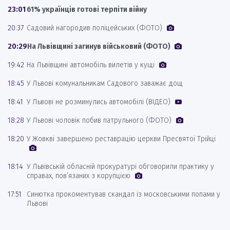
23:01
61% українців готові терпіти війну
20:37
Садовий нагородив поліцейських (ФОТО)
20:29
На Львівщині загинув військовий (ФОТО)
19:42
На Львівщині автомобіль вилетів у кущі
18:45
У Львові комунальникам Садового заважає дощ
18:41
У Львові не розминулись автомобілі (ВІДЕО)
18:28
У Львові чоловік побив патрульного (ФОТО)
18:20
У Жовкві завершено реставрацію церкви Пресвятої Трійці
18:14
У Львівській обласній прокуратурі обговорили практику у
справах, пов’язаних з корупцією
17:51
Синютка прокоментував скандал із московськими попами у
Львові