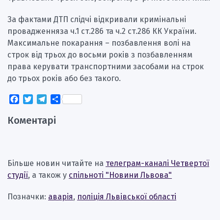
За фактами ДТП слідчі відкривали кримінальні
провадженняза ч.1 ст.286 та ч.2 ст.286 КК України.
Максимальне покарання – позбавлення волі на
строк від трьох до восьми років з позбавленням
права керувати транспортними засобами на строк
до трьох років або без такого.
Facebook
Twitter
Telegram
Поділитися
Коментарі
Більше новин читайте на
телеграм-каналі Четвертої
студії
, а також у
спільноті "Новини Львова"
Позначки:
аварія
,
поліція Львівської області