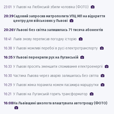
23:01
У Львові на Любінській збили чоловіка (ФОТО)
20:39
Садовий запросив митрополита УПЦ МП на відкриття
центру для військових у Львові
20:26
У Львові без світла залишилась 71 тисяча абонентів
18:41
Львів знову переписав погодну історію
16:38
У Львові можливі перебої в русі електротранспорту
16:35
У Львові перекрили рух на Луганській
16:33
У Львові просять зменшити споживання електроенергії
16:30
Частина Львова через аварію залишилась без світла
16:29
У Львові жінка поранила ножем пасажира маршрутки
16:21
У Львові на Луганській горить трансформатор
16:08
На Львівщині школота влаштувала автотрощу (ФОТО)