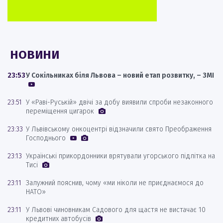
НОВИНИ
23:53
У Сокільниках біля Львова – новий етап розвитку, – ЗМІ
23:51
У «Раві-Руській» двічі за добу виявили спроби незаконного
переміщення цигарок
23:33
У Львівському онкоцентрі відзначили свято Преображення
Господнього
23:13
Українські прикордонники врятували угорського підлітка на
Тисі
23:11
Залужний пояснив, чому «ми ніколи не приєднаємося до
НАТО»
23:11
У Львові чиновникам Садового для щастя не вистачає 10
кредитних автобусів