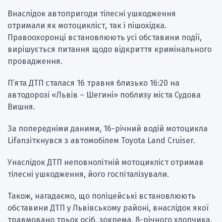
Внаслідок автопригоди тілесні ушкодження
отримали як мотоцикліст, так і пішохідка.
Правоохоронці встановлюють усі обставини події,
вирішується питання щодо відкриття кримінального
провадження.
П’ята ДТП сталася 16 травня близько 16:20 на
автодорозі «Львів – Шегині» поблизу міста Судова
Вишня.
За попередніми даними, 16-річний водій мотоцикла
Lifanзіткнувся з автомобілем Toyota Land Cruiser.
Унаслідок ДТП неповнолітній мотоцикліст отримав
тілесні ушкодження, його госпіталізували.
Також, нагадаємо, що поліцейські встановлюють
обставини ДТП у Львівському районі, внаслідок якої
травмовано трьох осіб, зокрема, 8-річного хлопчика.