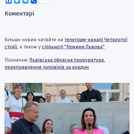
Facebook
Twitter
Telegram
Поділитися
Коментарі
Більше новин читайте на
телеграм-каналі Четвертої
студії
, а також у
спільноті "Новини Львова"
Позначки:
Львівська обласна прокуратура
,
переправлення чоловіків за кордон