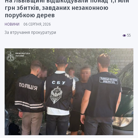
На Львівщині відшкодували понад 1,1 млн
грн збитків, завданих незаконною
порубкою дерев
НОВИНИ
06 СЕРПНЯ, 2026
За втручання прокуратури
55