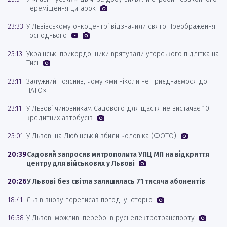
переміщення цигарок
23:33
У Львівському онкоцентрі відзначили свято Преображення
Господнього
23:13
Українські прикордонники врятували угорського підлітка на
Тисі
23:11
Залужний пояснив, чому «ми ніколи не приєднаємося до
НАТО»
23:11
У Львові чиновникам Садового для щастя не вистачає 10
кредитних автобусів
23:01
У Львові на Любінській збили чоловіка (ФОТО)
20:39
Садовий запросив митрополита УПЦ МП на відкриття
центру для військових у Львові
20:26
У Львові без світла залишилась 71 тисяча абонентів
18:41
Львів знову переписав погодну історію
16:38
У Львові можливі перебої в русі електротранспорту