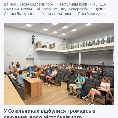
Це мер Львова Садовий, поруч - заступниця керівника ЛОДА
Христина Замула. З мікрофоном - леді покерфейс, нардепка
Оксана Дмитрієва, особиста стоматологиня Паші Мерседеса
У Сокільниках відбулися громадські
слухання щодо містобудівного