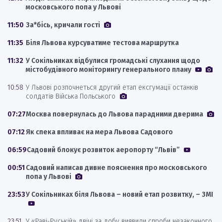
московського попа у Львові
11:50
За*бісь, кричали гості
11:35
Біля Львова курсуватиме тестова маршрутка
11:32
У Сокільниках відбулися громадські слухання щодо
містобудівного моніторингу генерального плану
10:58
У Львові розпочнеться другий етап ексгумації останків
солдатів Війська Польського
07:27
Москва повернулась до Львова парадними дверима
07:12
Як спека впливає на мера Львова Садового
06:59
Садовий блокує розвиток аеропорту “Львів”
00:51
Садовий написав дивне пояснення про московського
попа у Львові
23:53
У Сокільниках біля Львова – новий етап розвитку, – ЗМІ
23:51
У «Раві-Руській» двічі за добу виявили спроби незаконного