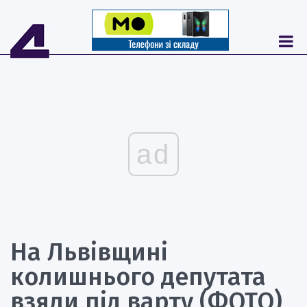
ad
На Львівщині
колишнього депутата
взяли під варту (ФОТО)