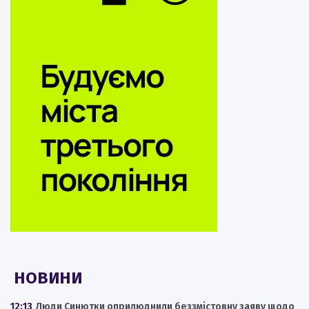
НОВИНИ
12:13
Люди Синютки оприлюднили беззмістовну заяву щодо