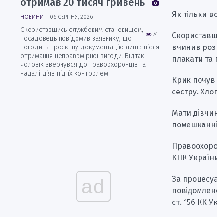
отримав 20 тисяч гривень
Як тільки в
НОВИНИ
06 СЕРПНЯ, 2026
Скориставшись службовим становищем,
Скориставши
74
посадовець повідомив заявнику, що
вчинив розп
погодить проєктну документацію лише після
отримання неправомірної вигоди. Відтак
плакати та 
чоловік звернувся до правоохоронців та
надалі діяв під їх контролем
Крик почув 
сестру. Хло
Мати дівчин
помешканні
Правоохорон
КПК України
За процесу
ad
повідомлено
ст. 156 КК У