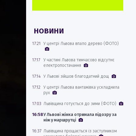
НОВИНИ
17:21
У центрі Львова впало дерево (ФОТО)
17:17
У частині Львова тимчасово відсутнє
електропостачання
17:14
У Львові зійшов благодатний дощ
17:12
У центрі Львова вантажівка ускладнила
рух
17:03
Львівщина готується до зими (ФОТО)
16:58
У Львові жінка отримала підозру за
ніж у маршрутці
16:37
Львівщина прощається із заступником