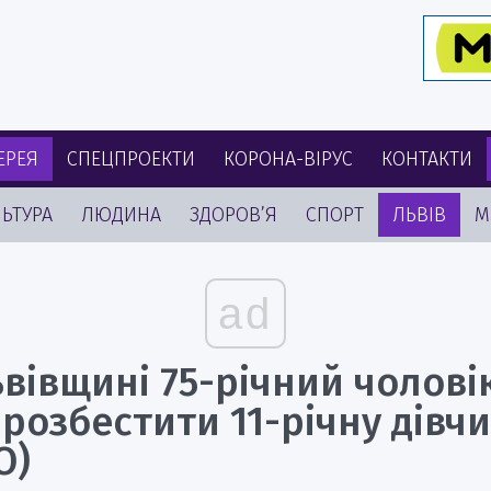
ЕРЕЯ
СПЕЦПРОЕКТИ
КОРОНА-ВІРУС
КОНТАКТИ
ЬТУРА
ЛЮДИНА
ЗДОРОВ’Я
СПОРТ
ЛЬВІВ
М
ad
вівщині 75-річний чолові
 розбестити 11-річну дівч
О)