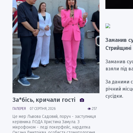
Заманив су
Стрийщині 
Заманив сус
взяли під в
За даними с
річний місц
сусідки.
За*бісь, кричали гості
ГАЛЕРЕЯ
07 СЕРПНЯ, 2026
257
Це мер Львова Садовий, поруч - заступниця
керівника ЛОДА Христина Замула. З
мікрофоном - леді покерфейс, нардепка
Оксана Дмитрієва, особиста стоматологиня