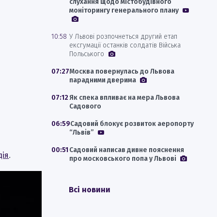
слухання щодо містобудівного
моніторингу генерального плану
10:58
У Львові розпочнеться другий етап
ексгумації останків солдатів Війська
Польського
07:27
Москва повернулась до Львова
парадними дверима
07:12
Як спека впливає на мера Львова
Садового
06:59
Садовий блокує розвиток аеропорту
“Львів”
00:51
Садовий написав дивне пояснення
дія
.
про московського попа у Львові
Всі новини