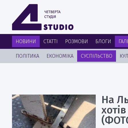
НОВИНИ
СТАТТІ
РОЗМОВИ
БЛОГИ
ГАЛ
ПОЛІТИКА
ЕКОНОМІКА
СУСПІЛЬСТВО
КУЛ
На Ль
хотів
(ФОТ