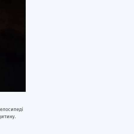
велосипеді
дитину.