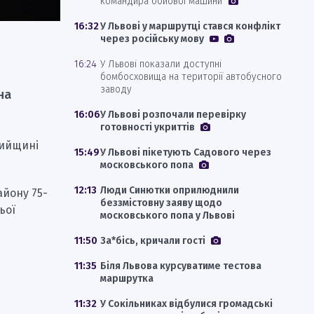
командира бойової машини
16:32
У Львові у маршрутці стався конфлікт
через російську мову
16:24
У Львові показали доступні
бомбосховища на території автобусного
заводу
на
16:06
У Львові розпочали перевірку
готовності укриттів
рийщині
15:49
У Львові пікетують Садового через
московського попа
12:13
Люди Синютки оприлюднили
айону 75-
беззмістовну заяву щодо
ьої
московського попа у Львові
11:50
За*бісь, кричали гості
11:35
Біля Львова курсуватиме тестова
маршрутка
11:32
У Сокільниках відбулися громадські