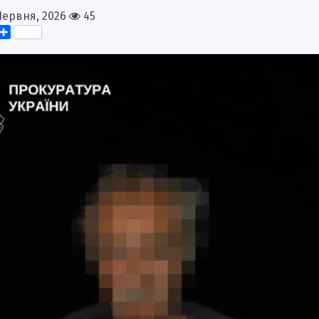
Червня, 2026
45
k
er
elegram
Поділитися