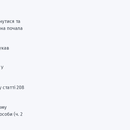
нутися та
ина почала
шукав
 У
 статті 208
ому
соби (ч. 2