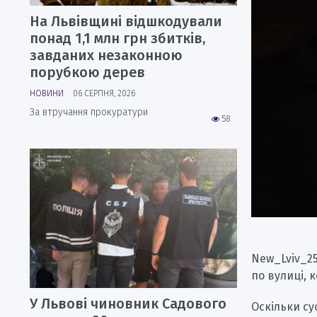
На Львівщині відшкодували
понад 1,1 млн грн збитків,
завданих незаконною
порубкою дерев
НОВИНИ
06 СЕРПНЯ, 2026
За втручання прокуратури
58
New_Lviv_25
по вулиці, 
У Львові чиновник Садового
Оскільки су