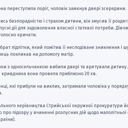
она переступила поріг, чоловік замкнув двері зсередини.
сь безпорадністю і страхом дитини, він змусив її роздяг
усні дії для задоволення власної статевої потреби. Дівч
голосно кричати.
брат підлітки, який помітив її несподіване зникнення і 
пець покликав на допомогу матір.
ки з односельчанкою вибили двері та врятували дитину.
 кривдника вона провела приблизно 20 хв.
ці, які прибули на виклик, затримали чоловіка у порядку
.
ального керівництва Стрийської окружної прокуратури й
 про підозру у вчиненні розпусних дій щодо малолітньої о
країни).