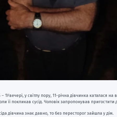
 – 1Увечері, у світлу пору, 11-річна дівчинка каталася на 
коли її покликав сусід. Чоловік запропонував пригостити 
сіда дівчина знає давно, то без пересторог зайшла у дім.