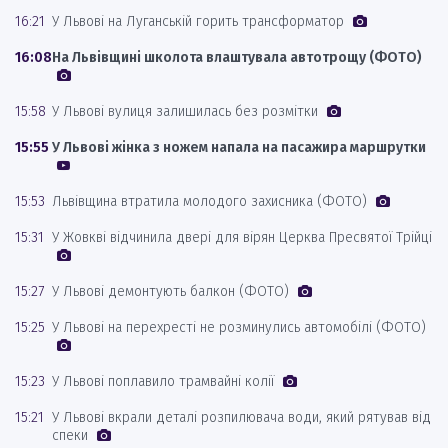
16:21
У Львові на Луганській горить трансформатор
16:08
На Львівщині школота влаштувала автотрощу (ФОТО)
15:58
У Львові вулиця залишилась без розмітки
15:55
У Львові жінка з ножем напала на пасажира маршрутки
15:53
Львівщина втратила молодого захисника (ФОТО)
15:31
У Жовкві відчинила двері для вірян Церква Пресвятої Трійці
15:27
У Львові демонтують балкон (ФОТО)
15:25
У Львові на перехресті не розминулись автомобілі (ФОТО)
15:23
У Львові поплавило трамвайні колії
15:21
У Львові вкрали деталі розпилювача води, який рятував від
спеки