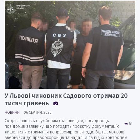
У Львові чиновник Садового отримав 20
тисяч гривень
НОВИНИ
06 СЕРПНЯ, 2026
Скориставшись службовим становищем, посадовець
64
повідомив заявнику, що погодить проєктну документацію
лише після отримання неправомірної вигоди. Відтак чоловік
звернувся до правоохоронців та надалі діяв під їх контролем