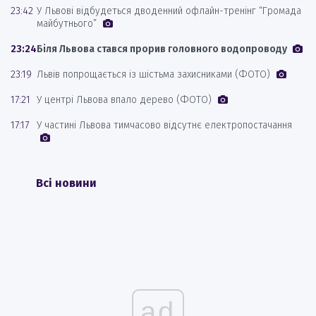
23:42
У Львові відбудеться дводенний офлайн-тренінг “Громада
майбутнього”
23:24
Біля Львова стався прорив головного водопроводу
23:19
Львів попрощається із шістьма захисниками (ФОТО)
17:21
У центрі Львова впало дерево (ФОТО)
17:17
У частині Львова тимчасово відсутнє електропостачання
Всі новини
ad