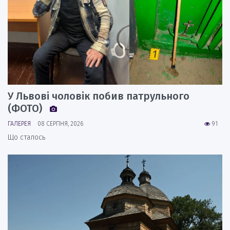
У Львові чоловік побив патрульного
(ФОТО)
ГАЛЕРЕЯ
08 СЕРПНЯ, 2026
91
Що сталось