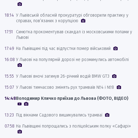
18:14
У Львівській обласній прокуратурі обговорили практику у
справах, пов’язаних з корупцією
17:51
Синютка прокоментував скандал із московськими попами у
Львові
17:49
На Львівщині під час відпустки помер військовий
16:08
У Львові на популярній дорозі не розминулись автомобілі
15:55
У Львові вночі загинув 26-річний водій BMW GT3
15:07
У Львові тимчасово змінять рух трамваїв №4 і №8
14:48
Володимир Кличко приїхав до Львова (ФОТО, ВІДЕО)
13:23
Під вікнами Садового вишикувались трамваї
07:58
На Львівщині попрощались з поліцейським полку «Сафарі»