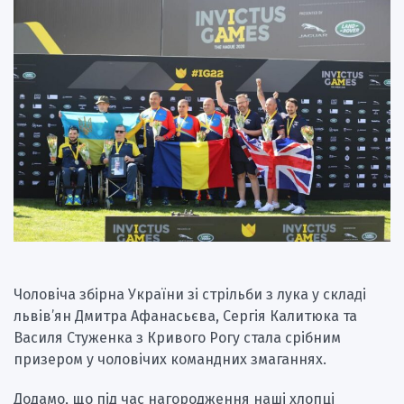
Чоловіча збірна України зі стрільби з лука у складі
львів’ян Дмитра Афанасьєва, Сергія Калитюка та
Василя Стуженка з Кривого Рогу стала срібним
призером у чоловічих командних змаганнях.
Додамо, що під час нагородження наші хлопці