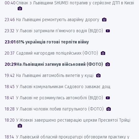
00:40
Співак з Львівщини SHUMEI потрапив у серйозне ДТП в Києві
23:46
На Львівщині ремонтують аварійну дорогу
23:32
У Львові затримали п’янючого водія (ВІДЕО)
23:01
61% українців готові терпіти війну
20:37
Садовий нагородив поліцейських (ФОТО)
20:29
На Львівщині загинув військовий (ФОТО)
19:42
На Львівщині автомобіль вилетів у кущі
18:45
У Львові комунальникам Садового заважає дощ
18:41
У Львові не розминулись автомобілі (ВІДЕО)
18:28
У Львові чоловік побив патрульного (ФОТО)
18:20
У Жовкві завершено реставрацію церкви Пресвятої Трійці
18:14
У Львівській обласній прокуратурі обговорили практику у