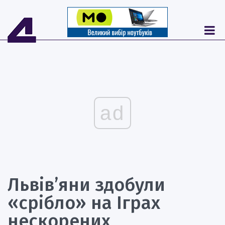
ad
Львів’яни здобули
«срібло» на Іграх
нескорених