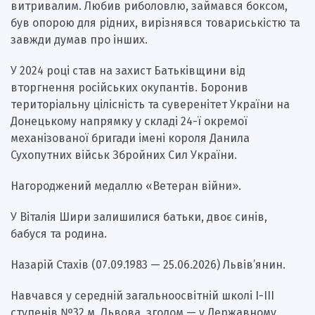
витривалим. Любив риболовлю, займався боксом,
був опорою для рідних, вирізнявся товариськістю та
завжди думав про інших.
У 2024 році став на захист Батьківщини від
вторгнення російських окупантів. Боронив
територіальну цілісність та суверенітет України на
Донецькому напрямку у складі 24-ї окремої
механізованої бригади імені короля Данила
Сухопутних військ Збройних Сил України.
Нагороджений медаллю «Ветеран війни».
У Віталія Шири залишилися батьки, двоє синів,
бабуся та родина.
Назарій Стахів (07.09.1983 — 25.06.2026) Львів’янин.
Навчався у середній загальноосвітній школі І-ІІІ
ступенів №32 м. Львова, згодом — у Державному