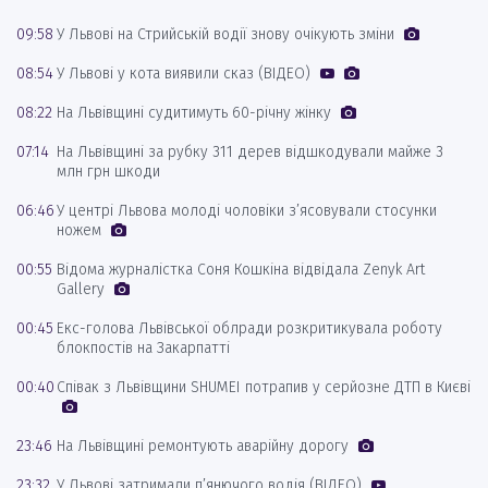
09:58
У Львові на Стрийській водії знову очікують зміни
08:54
У Львові у кота виявили сказ (ВІДЕО)
08:22
На Львівщині судитимуть 60-річну жінку
07:14
На Львівщині за рубку 311 дерев відшкодували майже 3
млн грн шкоди
06:46
У центрі Львова молоді чоловіки з’ясовували стосунки
ножем
00:55
Відома журналістка Соня Кошкіна відвідала Zenyk Art
Gallery
00:45
Екс-голова Львівської облради розкритикувала роботу
блокпостів на Закарпатті
00:40
Співак з Львівщини SHUMEI потрапив у серйозне ДТП в Києві
23:46
На Львівщині ремонтують аварійну дорогу
23:32
У Львові затримали п’янючого водія (ВІДЕО)