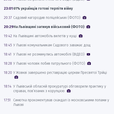
23:01
61% українців готові терпіти війну
20:37
Садовий нагородив поліцейських (ФОТО)
20:29
На Львівщині загинув військовий (ФОТО)
19:42
На Львівщині автомобіль вилетів у кущі
18:45
У Львові комунальникам Садового заважає дощ
18:41
У Львові не розминулись автомобілі (ВІДЕО)
18:28
У Львові чоловік побив патрульного (ФОТО)
18:20
У Жовкві завершено реставрацію церкви Пресвятої Трійці
18:14
У Львівській обласній прокуратурі обговорили практику у
справах, пов’язаних з корупцією
17:51
Синютка прокоментував скандал із московськими попами у
Львові