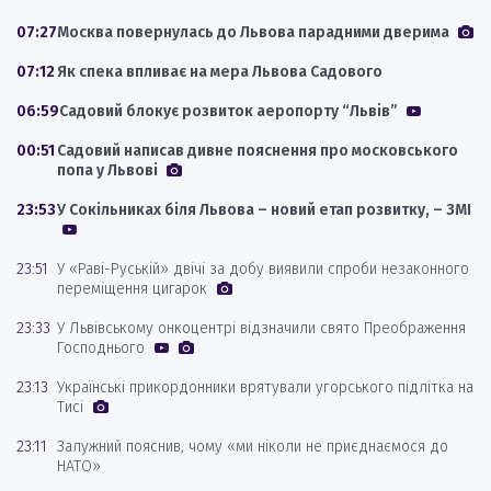
07:27
Москва повернулась до Львова парадними дверима
07:12
Як спека впливає на мера Львова Садового
06:59
Садовий блокує розвиток аеропорту “Львів”
00:51
Садовий написав дивне пояснення про московського
попа у Львові
23:53
У Сокільниках біля Львова – новий етап розвитку, – ЗМІ
23:51
У «Раві-Руській» двічі за добу виявили спроби незаконного
переміщення цигарок
23:33
У Львівському онкоцентрі відзначили свято Преображення
Господнього
23:13
Українські прикордонники врятували угорського підлітка на
Тисі
23:11
Залужний пояснив, чому «ми ніколи не приєднаємося до
НАТО»