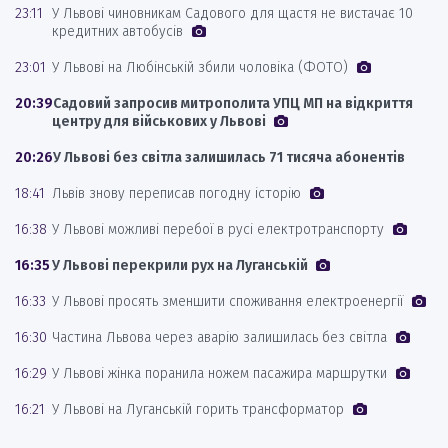
23:11
У Львові чиновникам Садового для щастя не вистачає 10
кредитних автобусів
23:01
У Львові на Любінській збили чоловіка (ФОТО)
20:39
Садовий запросив митрополита УПЦ МП на відкриття
центру для військових у Львові
20:26
У Львові без світла залишилась 71 тисяча абонентів
18:41
Львів знову переписав погодну історію
16:38
У Львові можливі перебої в русі електротранспорту
16:35
У Львові перекрили рух на Луганській
16:33
У Львові просять зменшити споживання електроенергії
16:30
Частина Львова через аварію залишилась без світла
16:29
У Львові жінка поранила ножем пасажира маршрутки
16:21
У Львові на Луганській горить трансформатор