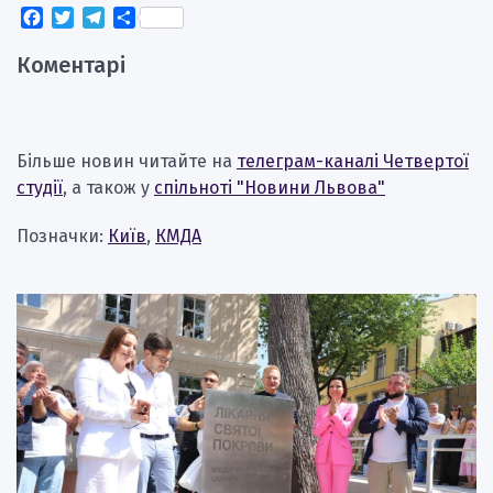
Facebook
Twitter
Telegram
Поділитися
Коментарі
Більше новин читайте на
телеграм-каналі Четвертої
студії
, а також у
спільноті "Новини Львова"
Позначки:
Київ
,
КМДА