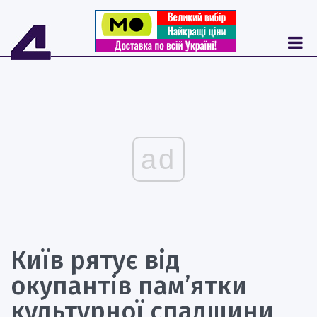
ad
Київ рятує від
окупантів пам’ятки
культурної спадщини