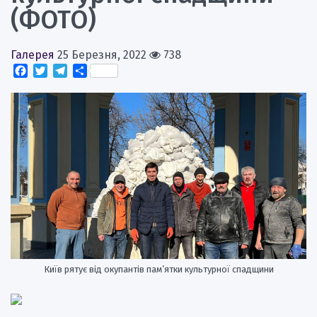
(ФОТО)
Галерея
25 Березня, 2022
738
Facebook
Twitter
Telegram
Поділитися
Київ рятує від окупантів пам’ятки культурної спадщини