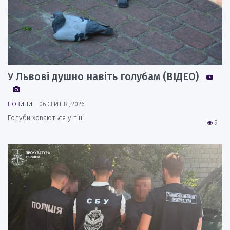
У Львові душно навіть голубам (ВІДЕО)
НОВИНИ
06 СЕРПНЯ, 2026
Голуби ховаються у тіні
9