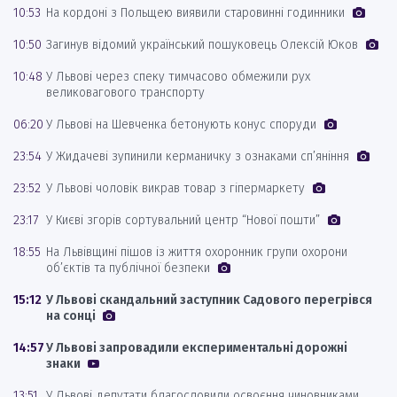
10:53
На кордоні з Польщею виявили старовинні годинники
10:50
Загинув відомий український пошуковець Олексій Юков
10:48
У Львові через спеку тимчасово обмежили рух
великовагового транспорту
06:20
У Львові на Шевченка бетонують конус споруди
23:54
У Жидачеві зупинили керманичку з ознаками сп’яніння
23:52
У Львові чоловік викрав товар з гіпермаркету
23:17
У Києві згорів сортувальний центр “Нової пошти”
18:55
На Львівщині пішов із життя охоронник групи охорони
об’єктів та публічної безпеки
15:12
У Львові скандальний заступник Садового перегрівся
на сонці
14:57
У Львові запровадили експериментальні дорожні
знаки
13:51
У Львові депутати благословили освоєння чиновниками