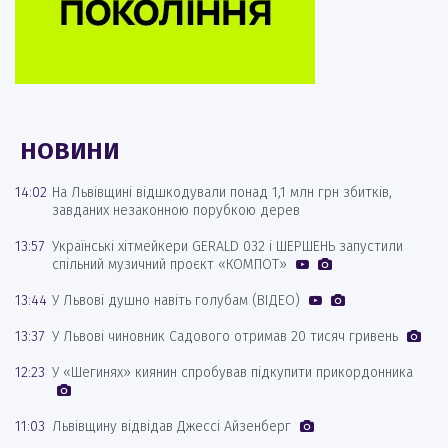
НОВИНИ
14:02
На Львівщині відшкодували понад 1,1 млн грн збитків,
завданих незаконною порубкою дерев
13:57
Українські хітмейкери GERALD 032 і ШЕРШЕНЬ запустили
спільний музичний проєкт «КОМПОТ»
13:44
У Львові душно навіть голубам (ВІДЕО)
13:37
У Львові чиновник Садового отримав 20 тисяч гривень
12:23
У «Шегинях» киянин спробував підкупити прикордонника
11:03
Львівщину відвідав Джессі Айзенберг