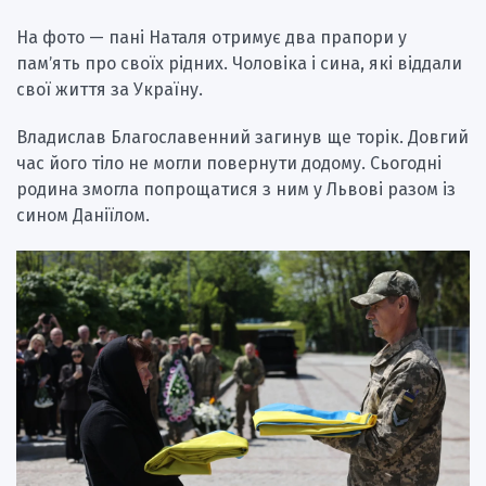
На фото — пані Наталя отримує два прапори у
памʼять про своїх рідних. Чоловіка і сина, які віддали
свої життя за Україну.
Владислав Благославенний загинув ще торік. Довгий
час його тіло не могли повернути додому. Сьогодні
родина змогла попрощатися з ним у Львові разом із
сином Даніїлом.