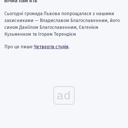
Вічна пам’ять
Сьогодні громада Львова попрощалася з нашими
захисниками — Владиславом Благославенним, його
сином Даніїлом Благославенним, Євгенієм
Кузьменком та Ігорем Терендієм
Про це пише
Четверта студія
.
ad