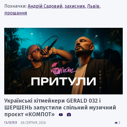
Позначки:
Андрій Садовий
,
захисник
,
Львів
,
прощання
Українські хітмейкери GERALD 032 і
ШЕРШЕНЬ запустили спільний музичний
проєкт «КОМПОТ»
ГАЛЕРЕЯ
06 СЕРПНЯ, 2026
3