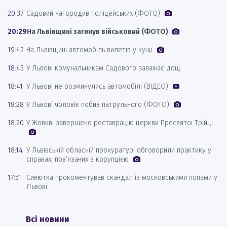
20:37
Садовий нагородив поліцейських (ФОТО)
20:29
На Львівщині загинув військовий (ФОТО)
19:42
На Львівщині автомобіль вилетів у кущі
18:45
У Львові комунальникам Садового заважає дощ
18:41
У Львові не розминулись автомобілі (ВІДЕО)
18:28
У Львові чоловік побив патрульного (ФОТО)
18:20
У Жовкві завершено реставрацію церкви Пресвятої Трійці
18:14
У Львівській обласній прокуратурі обговорили практику у
справах, пов’язаних з корупцією
17:51
Синютка прокоментував скандал із московськими попами у
Львові
Всі новини