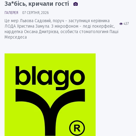
За*бісь, кричали гості
ГАЛЕРЕЯ
07 СЕРПНЯ, 2026
Це мер Львова Садовий, поруч - заступниця керівника
437
ЛОДА Христина Замула. З мікрофоном - леді покерфейс,
нардепка Оксана Дмитрієва, особиста стоматологиня Паші
Мерседеса