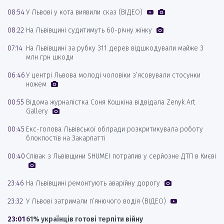
08:54
У Львові у кота виявили сказ (ВІДЕО)
08:22
На Львівщині судитимуть 60-річну жінку
07:14
На Львівщині за рубку 311 дерев відшкодували майже 3
млн грн шкоди
06:46
У центрі Львова молоді чоловіки з’ясовували стосунки
ножем
00:55
Відома журналістка Соня Кошкіна відвідала Zenyk Art
Gallery
00:45
Екс-голова Львівської облради розкритикувала роботу
блокпостів на Закарпатті
00:40
Співак з Львівщини SHUMEI потрапив у серйозне ДТП в Києві
23:46
На Львівщині ремонтують аварійну дорогу
23:32
У Львові затримали п’янючого водія (ВІДЕО)
23:01
61% українців готові терпіти війну