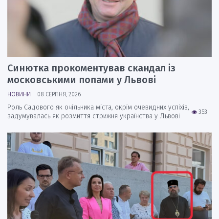
Синютка прокоментував скандал із
московськими попами у Львові
НОВИНИ
08 СЕРПНЯ, 2026
Роль Садового як очільника міста, окрім очевидних успіхів,
353
задумувалась як розмиття стрижня українства у Львові