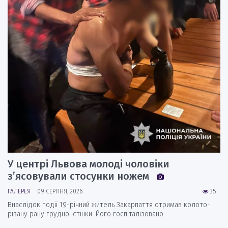
У центрі Львова молоді чоловіки
з’ясовували стосунки ножем
ГАЛЕРЕЯ
09 СЕРПНЯ, 2026
35
Внаслідок події 19-річний житель Закарпаття отримав колото-
різану рану грудної стінки. Його госпіталізовано