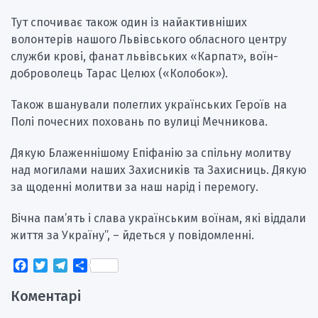
Тут спочиває також один із найактивніших
волонтерів нашого Львівського обласного центру
служби крові, фанат львівських «Карпат», воїн-
доброволець Тарас Целюх («Колобок»).
Також вшанували полеглих українських Героїв на
Полі почесних поховань по вулиці Мечникова.
Дякую Блаженнішому Епіфанію за спільну молитву
над могилами наших Захисників та Захисниць. Дякую
за щоденні молитви за наш нарід і перемогу.
Вічна пам’ять і слава українським воїнам, які віддали
життя за Україну”, – йдеться у повідомленні.
Facebook
Twitter
Telegram
Поділитися
Коментарі