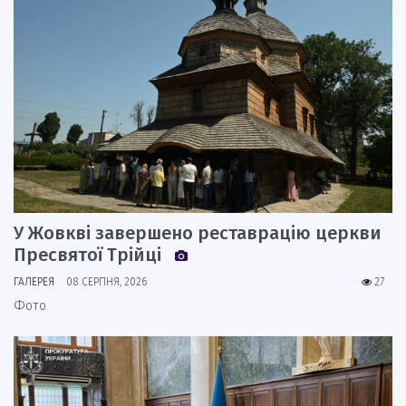
У Жовкві завершено реставрацію церкви
Пресвятої Трійці
ГАЛЕРЕЯ
08 СЕРПНЯ, 2026
27
Фото