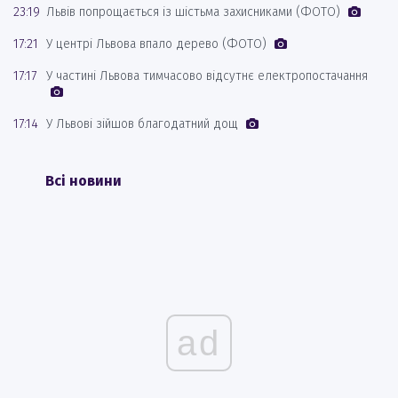
23:19
Львів попрощається із шістьма захисниками (ФОТО)
17:21
У центрі Львова впало дерево (ФОТО)
17:17
У частині Львова тимчасово відсутнє електропостачання
17:14
У Львові зійшов благодатний дощ
Всі новини
ad