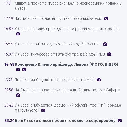
17:51
Синютка прокоментував скандал із московськими попами у
Львові
17:49
На Львівщині під час відпустки помер військовий
16:08
У Львові на популярній дорозі не розминулись автомобілі
15:55
У Львові вночі загинув 26-річний водій BMW GT3
15:07
У Львові тимчасово змінять рух трамваїв №4 і №8
14:48
Володимир Кличко приїхав до Львова (ФОТО, ВІДЕО)
13:23
Під вікнами Садового вишикувались трамваї
07:58
На Львівщині попрощались з поліцейським полку «Сафарі»
23:42
У Львові відбудеться дводенний офлайн-тренінг “Громада
майбутнього”
23:24
Біля Львова стався прорив головного водопроводу