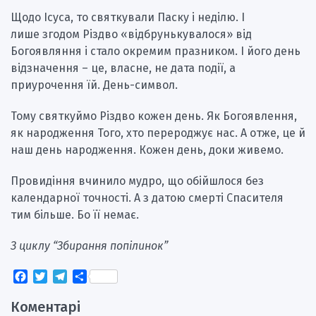
Щодо Ісуса, то святкували Паску і неділю. І
лише
згодом Різдво «відбрунькувалося» від
Богоявляння і стало окремим празником. І його день
відзначення – це, власне, не дата події, а
приурочення їй. День-символ.
Тому святкуймо Різдво кожен день. Як Богоявлення,
як народження Того, хто перероджує нас. А отже, це й
наш день народження. Кожен день, доки живемо.
Провидіння вчинило мудро, що обійшлося без
календарної точності. А з датою смерті Спасителя
тим більше. Бо її немає.
З циклу “Збирання попілинок”
Facebook
Twitter
Telegram
Поділитися
Коментарі