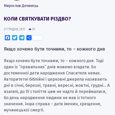
Мирослав Дочинець
КОЛИ СВЯТКУВАТИ РІЗДВО?
27 ГРУДНЯ, 2017
91
Facebook
Twitter
Telegram
Поділитися
Якщо хочемо бути точними, то – кожного дня
Якщо хочемо бути точними, то – кожного дня. Тоді
один із “правильних” днів можемо вгадати. Бо
достеменної дати народження Спасителя немає.
Авторитетні біблійні і церковні джерела називають
дні в січні, березні, травні, вересні, жовтні, грудні… А
взагалі, до ІV століття цим не надто й переймалися,
бо день народження людини не мав істотного
значення. Інша справа – дата іменин, хрещення,
мучинецької смерті.