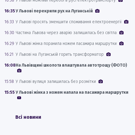
16:38
У Львові можливі перебої в русі електротранспорту
16:35
У Львові перекрили рух на Луганській
16:33
У Львові просять зменшити споживання електроенергії
16:30
Частина Львова через аварію залишилась без світла
16:29
У Львові жінка поранила ножем пасажира маршрутки
16:21
У Львові на Луганській горить трансформатор
16:08
На Львівщині школота влаштувала автотрощу (ФОТО)
15:58
У Львові вулиця залишилась без розмітки
15:55
У Львові жінка з ножем напала на пасажира маршрутки
Всі новини