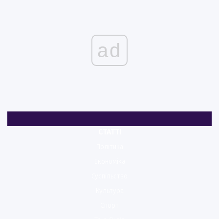
ad
СТАТТІ
Політика
Економіка
Суспільство
Культура
Спорт