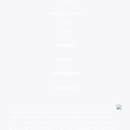
То є Львів
СПЕЦПРОЕКТИ
Людина
Розмови
НОВИНИ
БЛОГИ
ОПИТУВАННЯ
КОНТАКТИ
© 2017 4studio
Передрук та інше використання матеріалів, що розміщені на
сайті дозволяється за умови посилання на. Інтернет-видання
можуть використовувати матеріали сайту, розміщувати відео за
умови гіперпосилання на Заборонено передрук та використання