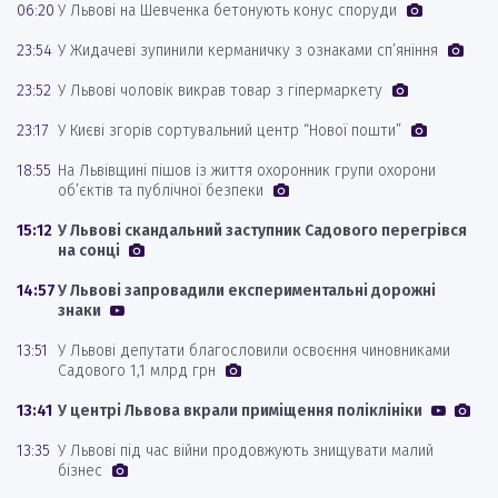
06:20
У Львові на Шевченка бетонують конус споруди
23:54
У Жидачеві зупинили керманичку з ознаками сп’яніння
23:52
У Львові чоловік викрав товар з гіпермаркету
23:17
У Києві згорів сортувальний центр “Нової пошти”
18:55
На Львівщині пішов із життя охоронник групи охорони
об’єктів та публічної безпеки
15:12
У Львові скандальний заступник Садового перегрівся
на сонці
14:57
У Львові запровадили експериментальні дорожні
знаки
13:51
У Львові депутати благословили освоєння чиновниками
Садового 1,1 млрд грн
13:41
У центрі Львова вкрали приміщення поліклініки
13:35
У Львові під час війни продовжують знищувати малий
бізнес