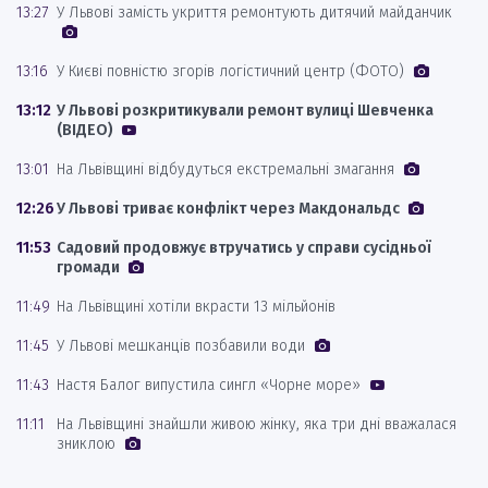
13:27
У Львові замість укриття ремонтують дитячий майданчик
13:16
У Києві повністю згорів логістичний центр (ФОТО)
13:12
У Львові розкритикували ремонт вулиці Шевченка
(ВІДЕО)
13:01
На Львівщині відбудуться екстремальні змагання
12:26
У Львові триває конфлікт через Макдональдс
11:53
Садовий продовжує втручатись у справи сусідньої
громади
11:49
На Львівщині хотіли вкрасти 13 мільйонів
11:45
У Львові мешканців позбавили води
11:43
Настя Балог випустила сингл «Чорне море»
11:11
На Львівщині знайшли живою жінку, яка три дні вважалася
зниклою