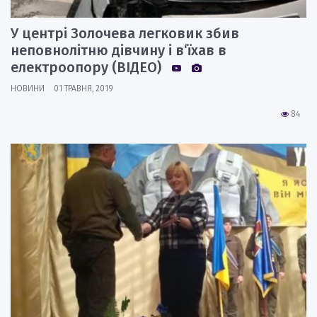
У центрі Золочева легковик збив
неповнолітню дівчину і в‘їхав в
електроопору (ВІДЕО)
НОВИНИ
01 ТРАВНЯ, 2019
84