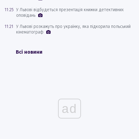
11:25
У Львові відбудеться презентація книжки детективних
оповідань
11:21
У Львові розкажуть про українку, яка підкорила польський
кінематограф
Всі новини
ad