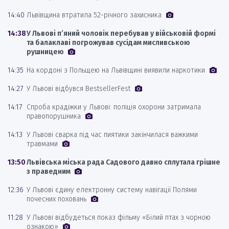
14:40
Львівщина втратила 52-річного захисника
14:38
У Львові п’яний чоловік перебував у військовій формі
та балаклаві погрожував сусідам мисливською
рушницею
14:35
На кордоні з Польщею на Львівщині виявили наркотики
14:27
У Львові відбувся BestsellerFest
14:17
Спроба крадіжки у Львові: поліція охорони затримала
правопорушника
14:13
У Львові сварка під час пиятики закінчилася важкими
травмами
13:50
Львівська міська рада Садового давно сплутала грішне
з праведним
12:36
У Львові єдину електронну систему навігації Полями
почесних поховань
11:28
У Львові відбудеться показ фільму «Білий птах з чорною
ознакою»