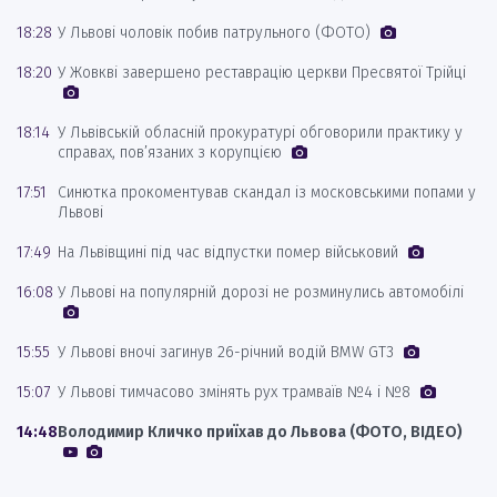
18:28
У Львові чоловік побив патрульного (ФОТО)
18:20
У Жовкві завершено реставрацію церкви Пресвятої Трійці
18:14
У Львівській обласній прокуратурі обговорили практику у
справах, пов’язаних з корупцією
17:51
Синютка прокоментував скандал із московськими попами у
Львові
17:49
На Львівщині під час відпустки помер військовий
16:08
У Львові на популярній дорозі не розминулись автомобілі
15:55
У Львові вночі загинув 26-річний водій BMW GT3
15:07
У Львові тимчасово змінять рух трамваїв №4 і №8
14:48
Володимир Кличко приїхав до Львова (ФОТО, ВІДЕО)