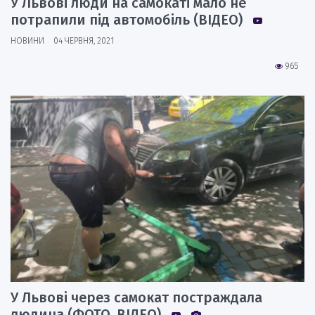
У Львові люди на самокаті мало не
потрапили під автомобіль (ВІДЕО)
НОВИНИ
04 ЧЕРВНЯ, 2021
965
У Львові через самокат постраждала
людина (ФОТО, ВІДЕО)