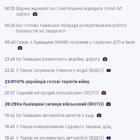
00:55
Відома журналістка Соня Кошкіна відвідала Zenyk Art
Gallery
00:45
Екс-голова Львівської облради розкритикувала роботу
блокпостів на Закарпатті
00:40
Співак з Львівщини SHUMEI потрапив у серйозне ДТП в Києві
23:46
На Львівщині ремонтують аварійну дорогу
23:32
У Львові затримали п’янючого водія (ВІДЕО)
23:01
61% українців готові терпіти війну
20:37
Садовий нагородив поліцейських (ФОТО)
20:29
На Львівщині загинув військовий (ФОТО)
19:42
На Львівщині автомобіль вилетів у кущі
18:45
У Львові комунальникам Садового заважає дощ
18:41
У Львові не розминулись автомобілі (ВІДЕО)