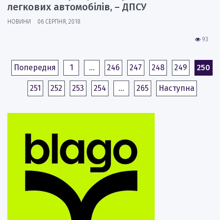
легкових автомобілів, – ДПСУ
НОВИНИ
06 СЕРПНЯ, 2018
93
Попередня
1
…
246
247
248
249
250
251
252
253
254
…
265
Наступна