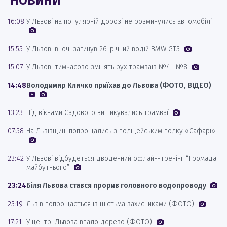
НОВИНИ
16:08
У Львові на популярній дорозі не розминулись автомобілі
15:55
У Львові вночі загинув 26-річний водій BMW GT3
15:07
У Львові тимчасово змінять рух трамваїв №4 і №8
14:48
Володимир Кличко приїхав до Львова (ФОТО, ВІДЕО)
13:23
Під вікнами Садового вишикувались трамваї
07:58
На Львівщині попрощались з поліцейським полку «Сафарі»
23:42
У Львові відбудеться дводенний офлайн-тренінг “Громада
майбутнього”
23:24
Біля Львова стався прорив головного водопроводу
23:19
Львів попрощається із шістьма захисниками (ФОТО)
17:21
У центрі Львова впало дерево (ФОТО)