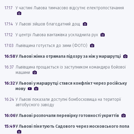
17:17
У частині Львова тимчасово відсутнє електропостачання
17:14
У Львові зійшов благодатний дощ
17:12
У центрі Львова вантажівка ускладнила рух
17:03
Львівщина готується до зими (ФОТО)
16:58
У Львові жінка отримала підозру за ніж у маршрутці
16:37
Львівщина прощається із заступником командира бойової
машини
16:32
У Львові у маршрутці стався конфлікт через російську
мову
16:24
У Львові показали доступні бомбосховища на території
автобусного заводу
16:06
У Львові розпочали перевірку готовності укриттів
15:49
У Львові пікетують Садового через московського попа