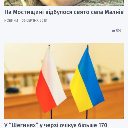
На Мостищині відбулося свято села Малнів
НОВИНИ
06 СЕРПНЯ, 2018
579
У “Шегинях” у черзі очікує більше 170