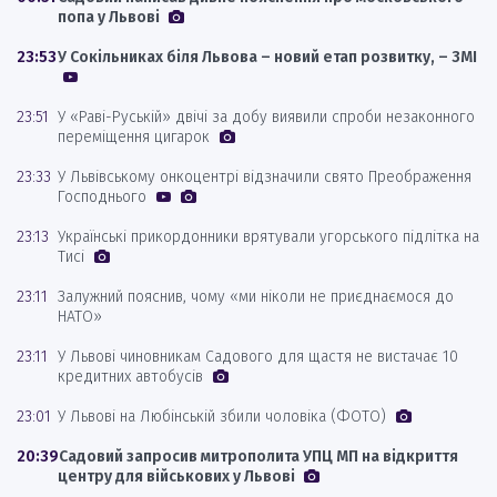
попа у Львові
23:53
У Сокільниках біля Львова – новий етап розвитку, – ЗМІ
23:51
У «Раві-Руській» двічі за добу виявили спроби незаконного
переміщення цигарок
23:33
У Львівському онкоцентрі відзначили свято Преображення
Господнього
23:13
Українські прикордонники врятували угорського підлітка на
Тисі
23:11
Залужний пояснив, чому «ми ніколи не приєднаємося до
НАТО»
23:11
У Львові чиновникам Садового для щастя не вистачає 10
кредитних автобусів
23:01
У Львові на Любінській збили чоловіка (ФОТО)
20:39
Садовий запросив митрополита УПЦ МП на відкриття
центру для військових у Львові