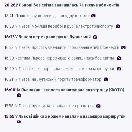
20:26
У Львові без світла залишилась 71 тисяча абонентів
18:41
Львів знову переписав погодну історію
16:38
У Львові можливі перебої в русі електротранспорту
16:35
У Львові перекрили рух на Луганській
16:33
У Львові просять зменшити споживання електроенергії
16:30
Частина Львова через аварію залишилась без світла
16:29
У Львові жінка поранила ножем пасажира маршрутки
16:21
У Львові на Луганській горить трансформатор
16:08
На Львівщині школота влаштувала автотрощу (ФОТО)
15:58
У Львові вулиця залишилась без розмітки
15:55
У Львові жінка з ножем напала на пасажира маршрутки