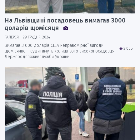
На Львівщині посадовець вимагав 3000
доларів щомісяця
ГАЛЕРЕЯ
29 ГРУДНЯ, 2024
Вимагав 3 000 доларів США неправомірної вигоди
3 005
щомісячно – судитимуть колишнього високопосадовця
Держпродспоживслужби України