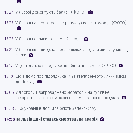
15:27
У Львові демонтують балкон (ФОТО)
15:25
У Львові на перехресті не розминулись автомобілі (ФОТО)
15:23
У Львові поплавило трамвайні колії
15:21
У Львові вкрали деталі розпилювача води, який рятував від
спеки
15:17
У центрі Львова водій хотів обігнати трамвай (ВІДЕО)
15:10
Що відомо про підрядника “Львівтеплоенерго”, який виїхав
до Польщі
15:06
У Дрогобичі запроваджено мораторій на публічне
використання російськомовного культурного продукту
14:58
55% українців досі довіряють Зеленському
14:56
На Львівщині сталась смертельна аварія