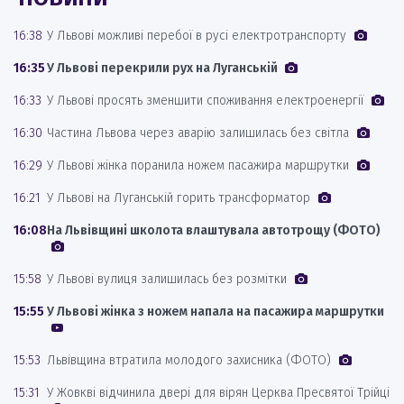
16:38
У Львові можливі перебої в русі електротранспорту
16:35
У Львові перекрили рух на Луганській
16:33
У Львові просять зменшити споживання електроенергії
16:30
Частина Львова через аварію залишилась без світла
16:29
У Львові жінка поранила ножем пасажира маршрутки
16:21
У Львові на Луганській горить трансформатор
16:08
На Львівщині школота влаштувала автотрощу (ФОТО)
15:58
У Львові вулиця залишилась без розмітки
15:55
У Львові жінка з ножем напала на пасажира маршрутки
15:53
Львівщина втратила молодого захисника (ФОТО)
15:31
У Жовкві відчинила двері для вірян Церква Пресвятої Трійці