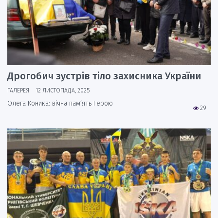
Дрогобич зустрів тіло захисника України
ГАЛЕРЕЯ
12 ЛИСТОПАДА, 2025
Олега Коника: вічна пам’ять Герою
29