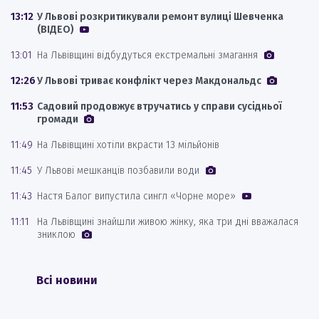
13:12
У Львові розкритикували ремонт вулиці Шевченка
(ВІДЕО)
13:01
На Львівщині відбудуться екстремальні змагання
12:26
У Львові триває конфлікт через Макдональдс
11:53
Садовий продовжує втручатись у справи сусідньої
громади
11:49
На Львівщині хотіли вкрасти 13 мільйонів
11:45
У Львові мешканців позбавили води
11:43
Настя Балог випустила сингл «Чорне море»
11:11
На Львівщині знайшли живою жінку, яка три дні вважалася
зниклою
Всі новини