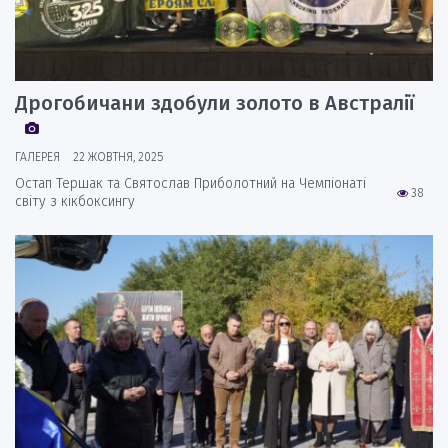
Дрогобичани здобули золото в Австралії
ГАЛЕРЕЯ
22 ЖОВТНЯ, 2025
Остап Тершак та Святослав Приболотний на Чемпіонаті
38
світу з кікбоксингу