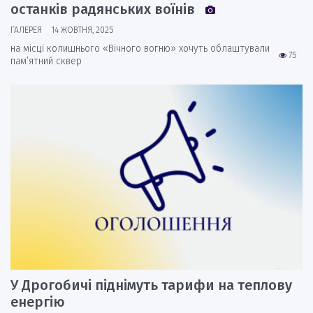
останків радянських воїнів
ГАЛЕРЕЯ
14 ЖОВТНЯ, 2025
на місці колишнього «Вічного вогню» хочуть облаштували
75
пам’ятний сквер
У Дрогобичі піднімуть тарифи на теплову
енергію