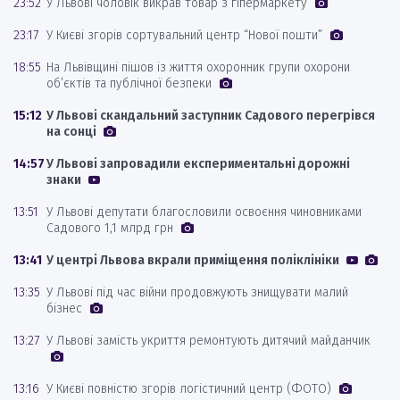
23:52
У Львові чоловік викрав товар з гіпермаркету
23:17
У Києві згорів сортувальний центр “Нової пошти”
18:55
На Львівщині пішов із життя охоронник групи охорони
об’єктів та публічної безпеки
15:12
У Львові скандальний заступник Садового перегрівся
на сонці
14:57
У Львові запровадили експериментальні дорожні
знаки
13:51
У Львові депутати благословили освоєння чиновниками
Садового 1,1 млрд грн
13:41
У центрі Львова вкрали приміщення поліклініки
13:35
У Львові під час війни продовжують знищувати малий
бізнес
13:27
У Львові замість укриття ремонтують дитячий майданчик
13:16
У Києві повністю згорів логістичний центр (ФОТО)