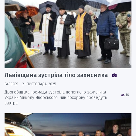
Львівщина зустріла тіло захисника
ГАЛЕРЕЯ
21 ЛИСТОПАДА, 2025
Дрогобицька громада зустріла полеглого захисника
16
України Миколу Яворського: чин похорону проведуть
завтра