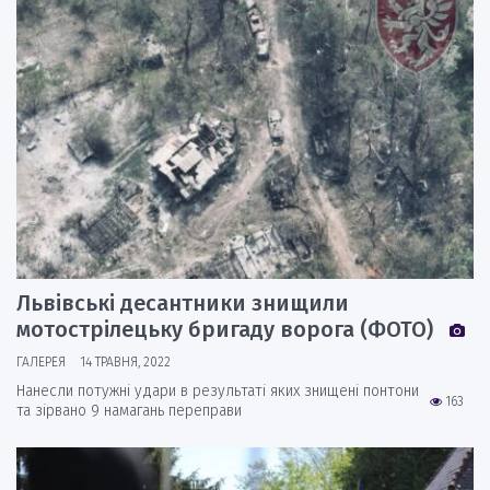
Львівські десантники знищили
мотострілецьку бригаду ворога (ФОТО)
ГАЛЕРЕЯ
14 ТРАВНЯ, 2022
Нанесли потужні удари в результаті яких знищені понтони
163
та зірвано 9 намагань переправи