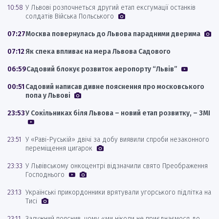
10:58
У Львові розпочнеться другий етап ексгумації останків
солдатів Війська Польського
07:27
Москва повернулась до Львова парадними дверима
07:12
Як спека впливає на мера Львова Садового
06:59
Садовий блокує розвиток аеропорту “Львів”
00:51
Садовий написав дивне пояснення про московського
попа у Львові
23:53
У Сокільниках біля Львова – новий етап розвитку, – ЗМІ
23:51
У «Раві-Руській» двічі за добу виявили спроби незаконного
переміщення цигарок
23:33
У Львівському онкоцентрі відзначили свято Преображення
Господнього
23:13
Українські прикордонники врятували угорського підлітка на
Тисі
23:11
Залужний пояснив, чому «ми ніколи не приєднаємося до