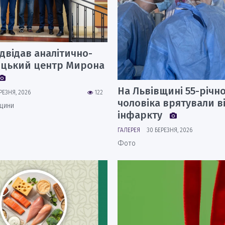
двідав аналітично-
ицький центр Мирона
На Львівщині 55-річн
РЕЗНЯ, 2026
122
чоловіка врятували в
ицини
інфаркту
ГАЛЕРЕЯ
30 БЕРЕЗНЯ, 2026
Фото