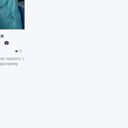
ли
г
72
ому пацієнту з
аріатричну