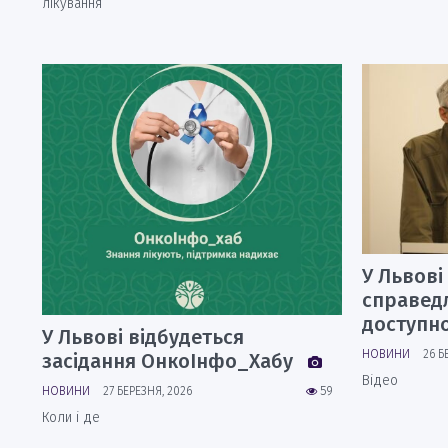
лікування
У Львові
справедл
доступн
У Львові відбудеться
НОВИНИ
26 Б
засідання ОнкоІнфо_Хабу
Відео
НОВИНИ
27 БЕРЕЗНЯ, 2026
59
Коли і де