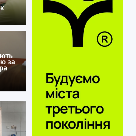
е
ок
ають
ію за
ра