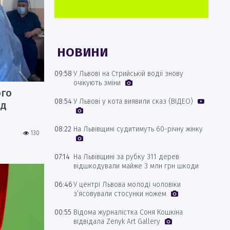
НОВИНИ
09:58
У Львові на Стрийській водії знову
очікують зміни
ого
08:54
У Львові у кота виявили сказ (ВІДЕО)
ід
08:22
На Львівщині судитимуть 60-річну жінку
130
07:14
На Львівщині за рубку 311 дерев
відшкодували майже 3 млн грн шкоди
06:46
У центрі Львова молоді чоловіки
з’ясовували стосунки ножем
00:55
Відома журналістка Соня Кошкіна
відвідала Zenyk Art Gallery