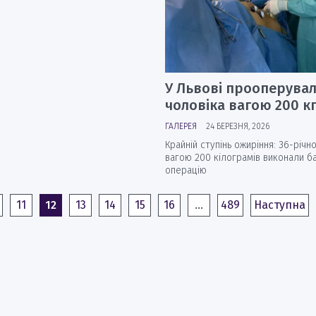
У Львові прооперува
чоловіка вагою 200 к
ГАЛЕРЕЯ
24 БЕРЕЗНЯ, 2026
Крайній ступінь ожиріння: 36-річн
вагою 200 кілограмів виконали б
операцію
11
12
13
14
15
16
…
489
Наступна