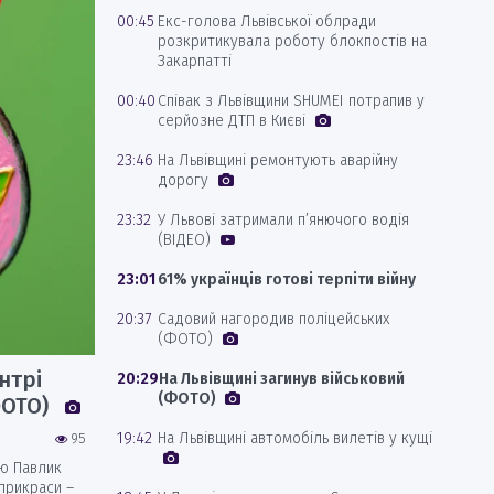
00:45
Екс-голова Львівської облради
розкритикувала роботу блокпостів на
Закарпатті
00:40
Співак з Львівщини SHUMEI потрапив у
серйозне ДТП в Києві
23:46
На Львівщині ремонтують аварійну
дорогу
23:32
У Львові затримали п’янючого водія
(ВІДЕО)
23:01
61% українців готові терпіти війну
20:37
Садовий нагородив поліцейських
(ФОТО)
нтрі
20:29
На Львівщині загинув військовий
(ФОТО)
ФОТО)
19:42
На Львівщині автомобіль вилетів у кущі
95
ю Павлик
прикраси –