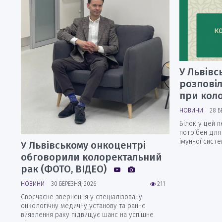
У Львівс
розпові
при кол
НОВИНИ
28 Б
Білок у цей п
потрібен для
імунної систе
У Львівському онкоцентрі
обговорили колоректальний
рак (ФОТО, ВІДЕО)
НОВИНИ
30 БЕРЕЗНЯ, 2026
211
Своєчасне звернення у спеціалізовану
онкологічну медичну установу та раннє
виявлення раку підвищує шанс на успішне