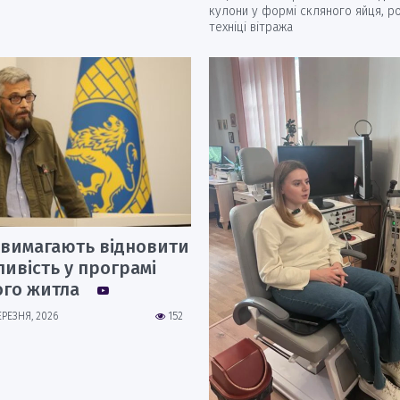
кулони у формі скляного яйця, ро
техніці вітража
 вимагають відновити
ивість у програмі
ого житла
ЕРЕЗНЯ, 2026
152