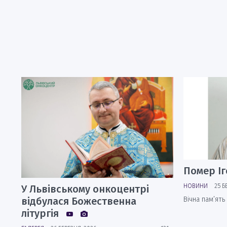
Помер Іг
НОВИНИ
25 Б
У Львівському онкоцентрі
відбулася Божественна
Вічна пам’ять
літургія