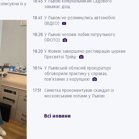
18:45
У Львові комунальникам Садового
зписуючи їх у
заважає дощ
18:41
У Львові не розминулись автомобілі
(ВІДЕО)
18:28
У Львові чоловік побив патрульного
(ФОТО)
18:20
У Жовкві завершено реставрацію церкви
Пресвятої Трійці
18:14
У Львівській обласній прокуратурі
обговорили практику у справах,
пов’язаних з корупцією
17:51
Синютка прокоментував скандал із
московськими попами у Львові
Всі новини