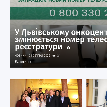
У Львівському онкоцент
змінюється номер теле
реєстратури
НОВИНИ
03 СЕРПНЯ, 2026
124
Важливо!