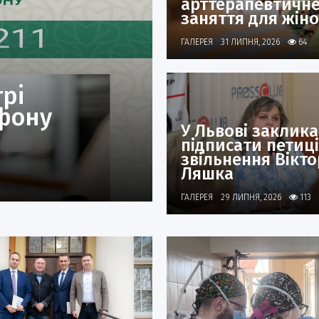
арттерапевтичн
заняття для жін
ГАЛЕРЕЯ
31 ЛИПНЯ, 2026
64
рі
фону
У Львові заклик
підписати петиц
звільнення Вікто
Ляшка
ГАЛЕРЕЯ
29 ЛИПНЯ, 2026
113