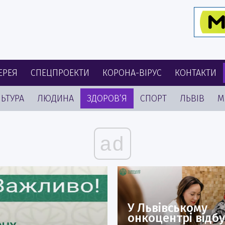
ЕРЕЯ
СПЕЦПРОЕКТИ
КОРОНА-ВІРУС
КОНТАКТИ
ЬТУРА
ЛЮДИНА
ЗДОРОВ’Я
СПОРТ
ЛЬВІВ
М
ad
У Львівському
онкоцентрі відб