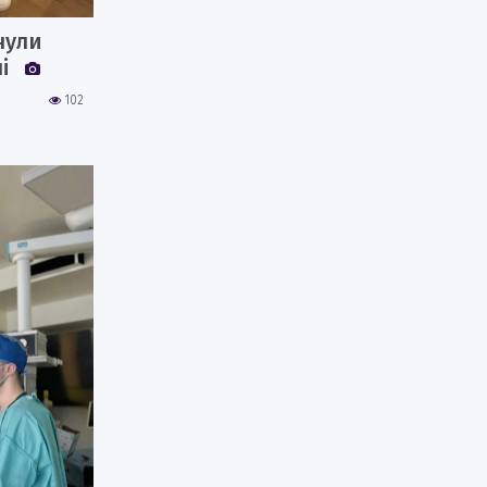
нули
ні
102