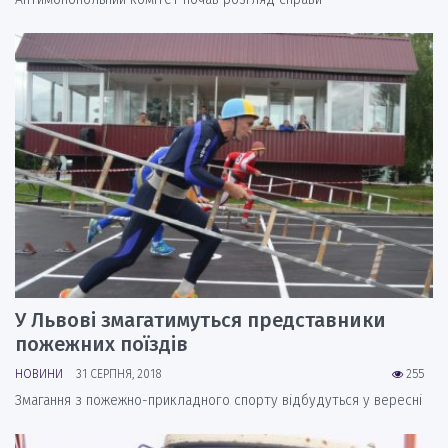
У Львові змагатимуться представники
пожежних поїздів
НОВИНИ
31 СЕРПНЯ, 2018
255
Змагання з пожежно-прикладного спорту відбудуться у вересні