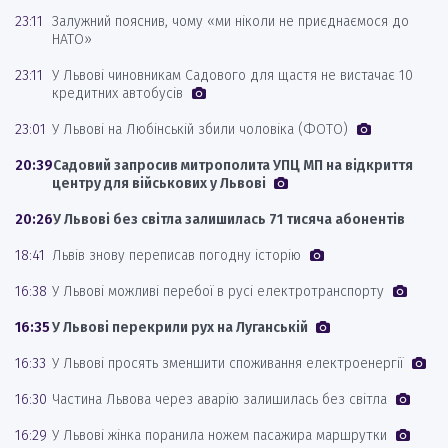
23:11
Залужний пояснив, чому «ми ніколи не приєднаємося до
НАТО»
23:11
У Львові чиновникам Садового для щастя не вистачає 10
кредитних автобусів
23:01
У Львові на Любінській збили чоловіка (ФОТО)
20:39
Садовий запросив митрополита УПЦ МП на відкриття
центру для військових у Львові
20:26
У Львові без світла залишилась 71 тисяча абонентів
18:41
Львів знову переписав погодну історію
16:38
У Львові можливі перебої в русі електротранспорту
16:35
У Львові перекрили рух на Луганській
16:33
У Львові просять зменшити споживання електроенергії
16:30
Частина Львова через аварію залишилась без світла
16:29
У Львові жінка поранила ножем пасажира маршрутки