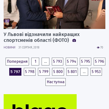
У Львові відзначили найкращих
спортсменів області (ФОТО)
НОВИНИ
31 СЕРПНЯ, 2018
70
Попередня
1
…
5 793
5 794
5 795
5 796
5 797
5 798
5 799
5 800
5 801
…
5 953
Наступна