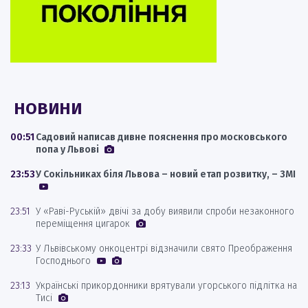
НОВИНИ
00:51
Садовий написав дивне пояснення про московського
попа у Львові
23:53
У Сокільниках біля Львова – новий етап розвитку, – ЗМІ
23:51
У «Раві-Руській» двічі за добу виявили спроби незаконного
переміщення цигарок
23:33
У Львівському онкоцентрі відзначили свято Преображення
Господнього
23:13
Українські прикордонники врятували угорського підлітка на
Тисі