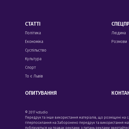
СТАТТІ
СПЕЦП
Політика
Людина
Економіка
Розмови
Суспільство
Культура
Спорт
То є Львів
ОПИТУВАННЯ
КОНТА
© 2017 4studio
Передрук та інше використання матеріалів, що розміщені на 
гіперпосилання на Заборонено передрук та використання матері
публікуються на правах реклами, з питань реклами звертайте