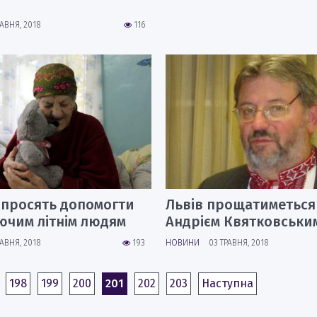
РАВНЯ, 2018
116
 просять допомогти
Львів прощатиметься 
ючим літнім людям
Андрієм Квятковськи
РАВНЯ, 2018
193
НОВИНИ
03 ТРАВНЯ, 2018
198
199
200
201
202
203
Наступна