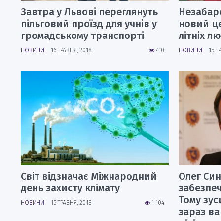
Завтра у Львові переглянуть
Незабар
пільговий проїзд для учнів у
новий це
громадському транспорті
літніх л
НОВИНИ
16 ТРАВНЯ, 2018
410
НОВИНИ
15 Т
Світ відзначає Міжнародний
Олег Син
день захисту клімату
забезпеч
Тому зус
НОВИНИ
15 ТРАВНЯ, 2018
1 104
зараз ва