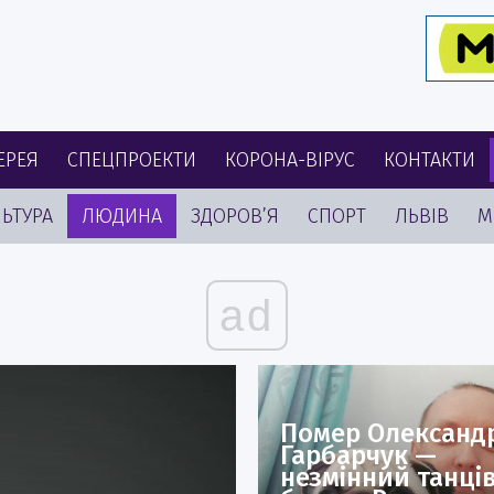
ЕРЕЯ
СПЕЦПРОЕКТИ
КОРОНА-ВІРУС
КОНТАКТИ
ЬТУРА
ЛЮДИНА
ЗДОРОВ’Я
СПОРТ
ЛЬВІВ
М
ad
Помер Олександ
Гарбарчук —
незмінний танці