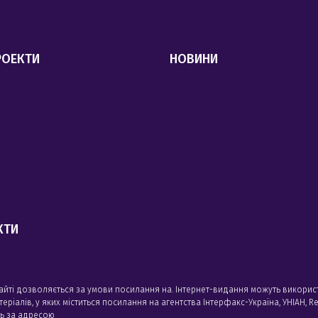
РОЕКТИ
НОВИНИ
КТИ
сайті дозволяється за умови посилання на. Інтернет-видання можуть викорис
алів, у яких міститься посилання на агентства Iнтерфакс-Україна, УНIАН, Reu
сь за адресою