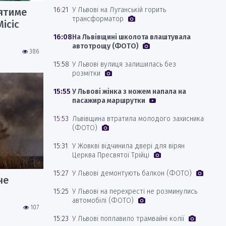
16:21
У Львові на Луганській горить
ятиме
трансформатор
ісіс
16:08
На Львівщині школота влаштувала
автотрощу (ФОТО)
386
15:58
У Львові вулиця залишилась без
розмітки
15:55
У Львові жінка з ножем напала на
пасажира маршрутки
15:53
Львівщина втратила молодого захисника
(ФОТО)
15:31
У Жовкві відчинила двері для вірян
Церква Пресвятої Трійці
15:27
У Львові демонтують балкон (ФОТО)
не
15:25
У Львові на перехресті не розминулись
автомобілі (ФОТО)
107
15:23
У Львові поплавило трамвайні колії