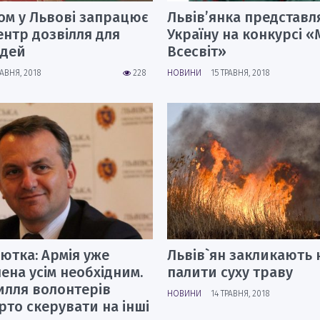
ом у Львові запрацює
Львів’янка представл
нтр дозвілля для
Україну на конкурсі «М
юдей
Всесвіт»
РАВНЯ, 2018
228
НОВИНИ
15 ТРАВНЯ, 2018
ютка: Армія уже
Львів`ян закликають 
ена усім необхідним.
палити суху траву
илля волонтерів
НОВИНИ
14 ТРАВНЯ, 2018
рто скерувати на інші