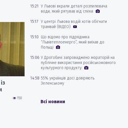
15:21
У Львові вкрали деталі розпилювача
води, який рятував від спеки
15:17
У центрі Львова водій хотів обігнати
трамвай (ВІДЕО)
15:10
Що відомо про підрядника
“Львівтеплоенерго”, який виїхав до
Польщі
15:06
У Дрогобичі запроваджено мораторій на
публічне використання російськомовного
культурного продукту
14:58
55% українців досі довіряють
із
Зеленському
м
150
Всі новини