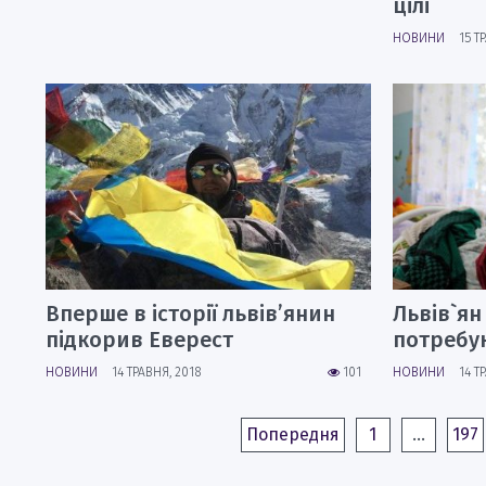
цілі
НОВИНИ
15 Т
Вперше в історії львів’янин
Львів`ян
підкорив Еверест
потребу
НОВИНИ
14 ТРАВНЯ, 2018
101
НОВИНИ
14 Т
Попередня
1
…
197