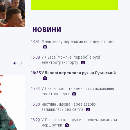
НОВИНИ
18:41
Львів знову переписав погодну історію
х
16:38
У Львові можливі перебої в русі
електротранспорту
184
16:35
У Львові перекрили рух на Луганській
16:33
У Львові просять зменшити споживання
електроенергії
16:30
Частина Львова через аварію
залишилась без світла
16:29
У Львові жінка поранила ножем пасажира
маршрутки