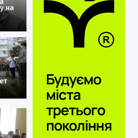
а
у на
ет