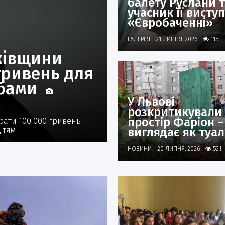
балету Руслани т
учасник її виступ
«Євробаченні»
ГАЛЕРЕЯ
21 ЛИПНЯ, 2026
115
ківщини
гривень для
обами
У Львові
розкритикували
простір Фаріон –
брати 100 000 гривень
дітям
виглядає як туал
НОВИНИ
20 ЛИПНЯ, 2026
521