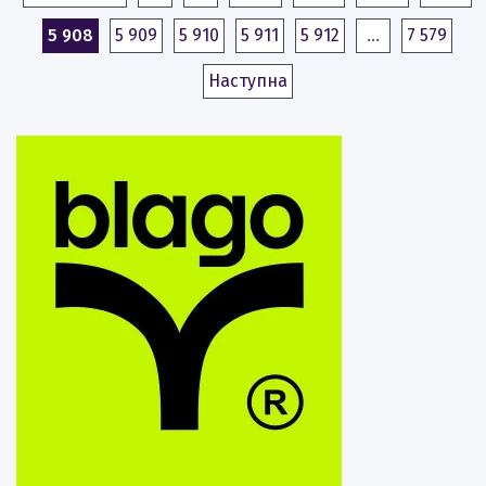
5 908
5 909
5 910
5 911
5 912
…
7 579
Наступна