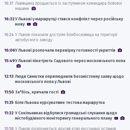
16:37
Львівщина прощається із заступником командира бойової
машини
16:32
У Львові у маршрутці стався конфлікт через російську
мову
16:24
У Львові показали доступні бомбосховища на території
автобусного заводу
16:06
У Львові розпочали перевірку готовності укриттів
15:49
У Львові пікетують Садового через московського попа
12:13
Люди Синютки оприлюднили беззмістовну заяву щодо
московського попа у Львові
11:50
За*бісь, кричали гості
11:35
Біля Львова курсуватиме тестова маршрутка
11:32
У Сокільниках відбулися громадські слухання щодо
містобудівного моніторингу генерального плану
10:58
У Львові розпочнеться другий етап ексгумації останків