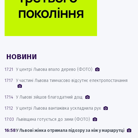
НОВИНИ
17:21
У центрі Львова впало дерево (ФОТО)
17:17
У частині Львова тимчасово відсутнє електропостачання
17:14
У Львові зійшов благодатний дощ
17:12
У центрі Львова вантажівка ускладнила рух
17:03
Львівщина готується до зими (ФОТО)
16:58
У Львові жінка отримала підозру за ніж у маршрутці