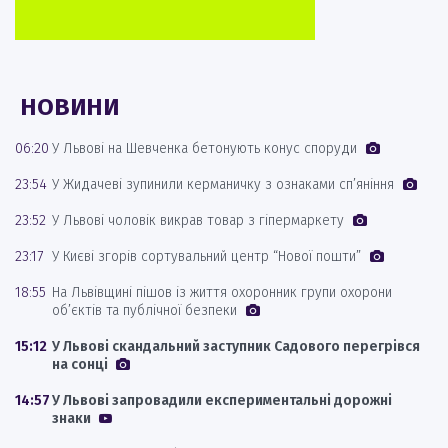
НОВИНИ
06:20
У Львові на Шевченка бетонують конус споруди
23:54
У Жидачеві зупинили керманичку з ознаками сп’яніння
23:52
У Львові чоловік викрав товар з гіпермаркету
23:17
У Києві згорів сортувальний центр “Нової пошти”
18:55
На Львівщині пішов із життя охоронник групи охорони
об’єктів та публічної безпеки
15:12
У Львові скандальний заступник Садового перегрівся
на сонці
14:57
У Львові запровадили експериментальні дорожні
знаки