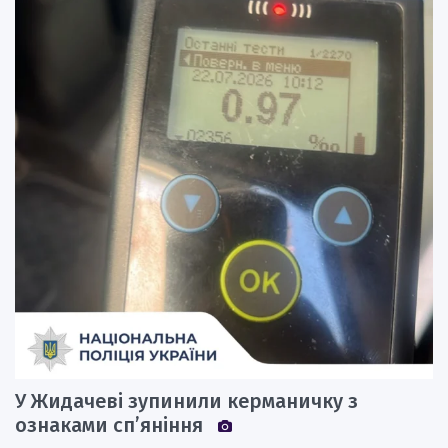
У Жидачеві зупинили керманичку з
ознаками сп’яніння