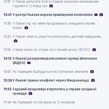
13:51
У Львові депутати благословили освоєння чиновниками
Садового 1,1 млрд грн
13:41
У центрі Львова вкрали приміщення поліклініки
13:35
У Львові під час війни продовжують знищувати малий
бізнес
13:27
У Львові замість укриття ремонтують дитячий майданчик
13:16
У Києві повністю згорів логістичний центр (ФОТО)
13:12
У Львові розкритикували ремонт вулиці Шевченка
(ВІДЕО)
13:01
На Львівщині відбудуться екстремальні змагання
12:26
У Львові триває конфлікт через Макдональдс
11:53
Садовий продовжує втручатись у справи сусідньої
громади
11:49
На Львівщині хотіли вкрасти 13 мільйонів