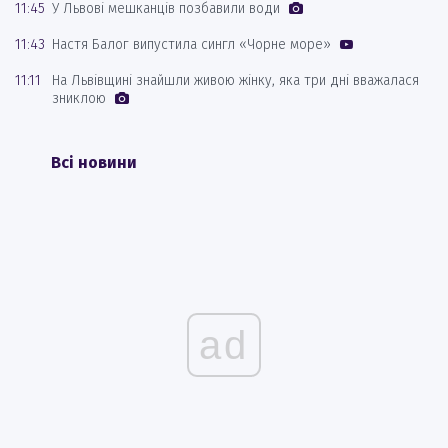
11:45
У Львові мешканців позбавили води
11:43
Настя Балог випустила сингл «Чорне море»
11:11
На Львівщині знайшли живою жінку, яка три дні вважалася
зниклою
Всі новини
ad