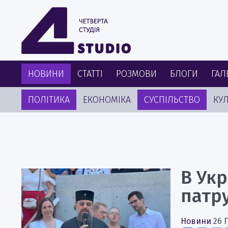
НОВИНИ
СТАТТІ
РОЗМОВИ
БЛОГИ
ГАЛ
ПОЛІТИКА
ЕКОНОМІКА
СУСПІЛЬСТВО
КУЛ
В Укр
патр
Новини
26 