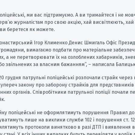
оліцейські, ми вас підтримуємо. А ви тримайтеся і не мовч
ерв’ю журналістам про свою акцію, хай висвітлюють, хай
ви беретеся як можете.
Монастирський Ігор Клименко Денис Шмигаль Офіс Прези
 громадяни, вимагаємо подбати про матеріальне забезпе
х, а не перетворювати їх на озлоблених хабарників, зне
або звільнених за власним бажанням”, – написала Балицьк
20 грудня патрульні поліцейські розпочали страйк через 
упереч закону про заборону страйків для представників
них органів. Співробітники патрульної поліції почали пе
йк.
айку поліцейські не оформлятимуть порушення Правил д
гуватимуть лише на виклики служби 102 і порушення ст. 124
лятимуть протоколи винятково в разі ДТП і виявлення во
 стані. У всіх інших випадках будуть перевіряти у водіїв