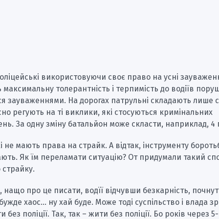
оліцейські використовуючи своє право на усні зауважен
максимальну толерантність і терпимість до водіїв поруш
 зауваженнями. На дорогах патрульні складають лише ст.
існо регують на ті виклики, які стосуються кримінальних
ь. За одну зміну батальйон може скласти, наприклад, 4 
і не мають права на страйк. А відтак, інструменту бороть
ють. Як їм переламати ситуацію? От придумали такий спо
о страйку.
, нащо про це писати, водїї відчувши безкарність, почнут
 бужде хаос… ну хай буде. Може тоді суспільство і влада з
 без поліції. Так, так – жити без поліції. Бо років через 5-