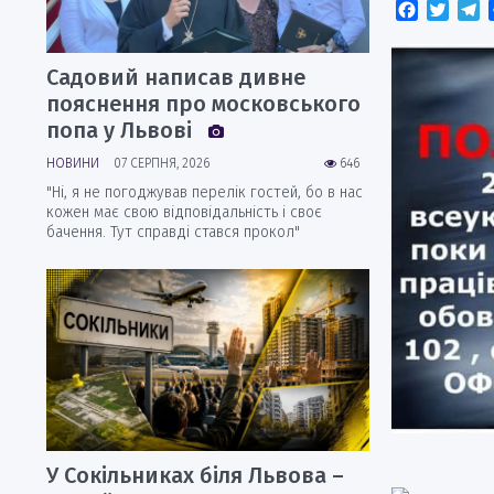
Faceboo
Twitt
T
Садовий написав дивне
пояснення про московського
попа у Львові
НОВИНИ
07 СЕРПНЯ, 2026
646
"Ні, я не погоджував перелік гостей, бо в нас
кожен має свою відповідальність і своє
бачення. Тут справді стався прокол"
У Сокільниках біля Львова –