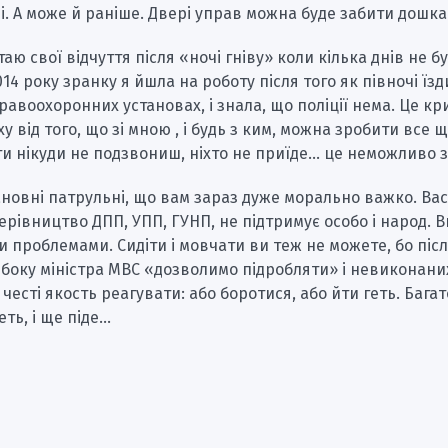
лі. А може й раніше. Двері управ можна буде забити дошк
таю свої відчуття після «ночі гніву» коли кілька днів не бу
014 року зранку я йшла на роботу після того як півночі їз
авоохоронних установах, і знала, що поліції нема. Це к
ху від того, що зі мною , і будь з ким, можна зробити все 
 ти нікуди не подзвониш, ніхто не приїде… це неможливо з
новні патрульні, що вам зараз дуже морально важко. Вас
ерівництво ДПП, УПП, ГУНП, не підтримує особо і народ. В
ми проблемами. Сидіти і мовчати ви теж не можете, бо післ
боку міністра МВС «дозволимо підробляти» і невиконани
 честі якость реагувати: або боротися, або йти геть. Багат
еть, і ще піде…