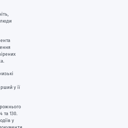
іть,
 люди
дента
чення
вірених
а.
низькі
рший у її
орожнього
 та 130.
діїв у
 документи.