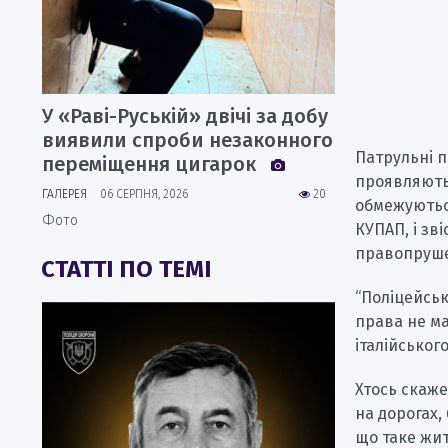
У «Раві-Руській» двічі за добу
виявили спроби незаконного
Патрульні п
переміщення цигарок
проявляють 
ГАЛЕРЕЯ
06 СЕРПНЯ, 2026
20
обмежуються
Фото
КУПАП, і зв
правопрушен
СТАТТІ ПО ТЕМІ
“Поліцейськ
права не ма
італійськог
Хтось скаже
на дорогах,
що таке жити