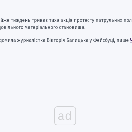
айже тиждень триває тиха акція протесту патрульних по
довільного матеріального становища.
домила журналістка Вікторія Балицька у Фейсбуці, пише
ad