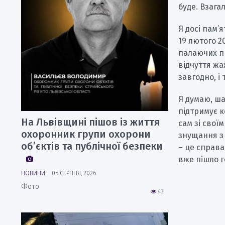
буде. Взага
Я досі пам’я
19 лютого 2
палаючих пр
відчуття жа
завгодно, і
Я думаю, ша
підтримує к
На Львівщині пішов із життя
сам зі свої
охоронник групи охорони
знущання з 
об’єктів та публічної безпеки
– це справа
вже пішло г
НОВИНИ
05 СЕРПНЯ, 2026
Фото
43