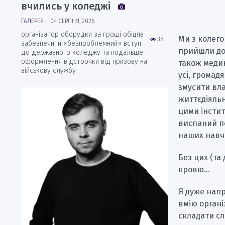
вчились у коледжі
ГАЛЕРЕЯ
04 СЕРПНЯ, 2026
організатор оборудки за гроші обіцяв
Ми з колего
38
забезпечити «безпроблемний» вступ
прийшли до 
до державного коледжу та подальше
оформлення відстрочки від призову на
також медик
військову службу
усі, громад
змусити вла
життєдіяльн
цими інстит
виспаний п
наших навч
Без цих (та
кровю…
Я дуже напр
вмію органі
складати сл