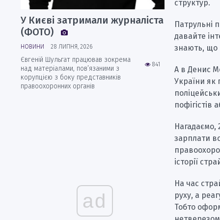
структур.
У Києві затримали журналіста
Патрульні п
(ФОТО)
давайте інт
знають, що 
НОВИНИ
28 ЛИПНЯ, 2026
Євгеній Шульгат працював зокрема
841
над матеріалами, пов’язаними з
А в Денис 
корупцією з боку представників
України як
правоохоронних органів
поліцейськи
пофігістів 
Нагадаємо, 
зарплати вс
правоохорон
історії стра
На час стр
ad
руху, а реа
Тобто оформ
нетверезому