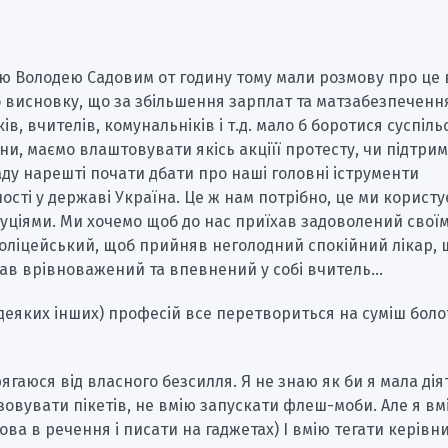
ю Володею Садовим от годину тому мали розмову про це в
висновку, що за збільшення зарплат та матзабезпечення 
ів, вчителів, комунальніків і т.д. мало б боротися суспіль
яни, маємо влаштовувати якісь акціїї протесту, чи підтри
ду нарешті почати дбати про наші головні іструменти
ості у державі Україна. Це ж нам потрібно, це ми корист
уціями. Ми хочемо щоб до нас приїхав задоволений своїм
оліцейський, щоб прийняв неголодний спокійний лікар, 
ав врівноважений та впевнений у собі вчитель…
 деяких інших) професій все перетвориться на суміш боло
ягаюся від власного безсилля. Я не знаю як би я мала діят
зовувати пікетів, не вмію запускати флеш-моби. Але я вм
ова в речення і писати на гаджетах) І вмію тегати керівн