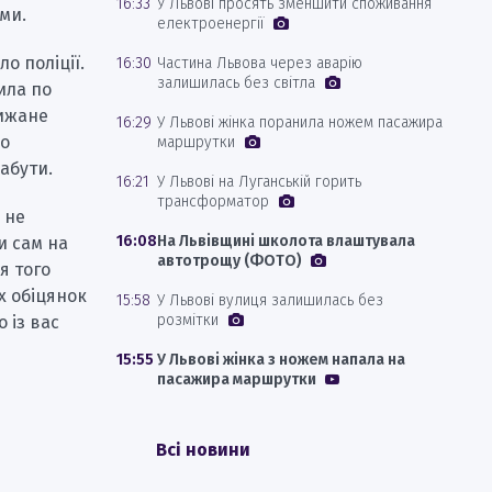
16:33
У Львові просять зменшити споживання
ами.
електроенергії
ло поліції.
16:30
Частина Львова через аварію
залишилась без світла
дила по
рижане
16:29
У Львові жінка поранила ножем пасажира
що
маршрутки
абути.
16:21
У Львові на Луганській горить
трансформатор
 не
16:08
На Львівщині школота влаштувала
и сам на
автотрощу (ФОТО)
я того
х обіцянок
15:58
У Львові вулиця залишилась без
розмітки
о із вас
15:55
У Львові жінка з ножем напала на
пасажира маршрутки
Всі новини