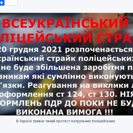
k
er
elegram
Поділитися
В Україні триває тихий протест патрульних поліцейських