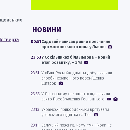
ліцейських
НОВИНИ
Четверта
00:51
Садовий написав дивне пояснення
про московського попа у Львові
23:53
У Сокільниках біля Львова – новий
етап розвитку, – ЗМІ
23:51
У «Раві-Руській» двічі за добу виявили
спроби незаконного переміщення
цигарок
23:33
У Львівському онкоцентрі відзначили
свято Преображення Господнього
23:13
Українські прикордонники врятували
угорського підлітка на Тисі
23:11
Залужний пояснив, чому «ми ніколи не