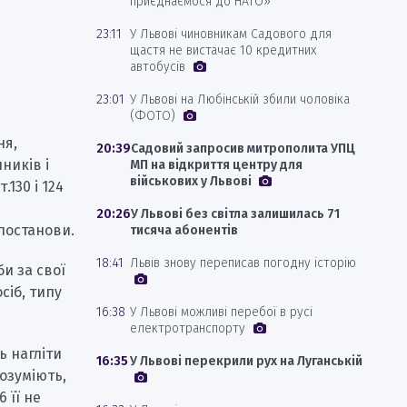
приєднаємося до НАТО»
23:11
У Львові чиновникам Садового для
щастя не вистачає 10 кредитних
автобусів
23:01
У Львові на Любінській збили чоловіка
(ФОТО)
ня,
20:39
Садовий запросив митрополита УПЦ
ників і
МП на відкриття центру для
військових у Львові
130 і 124
20:26
У Львові без світла залишилась 71
постанови.
тисяча абонентів
18:41
Львів знову переписав погодну історію
би за свої
сіб, типу
16:38
У Львові можливі перебої в русі
електротранспорту
ь нагліти
16:35
У Львові перекрили рух на Луганській
розуміють,
6 її не