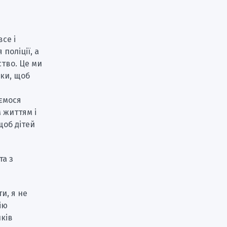
се і
поліції, а
ство. Це ми
мки, щоб
уємося
 життям і
щоб дітей
та з
и, я не
ію
иків