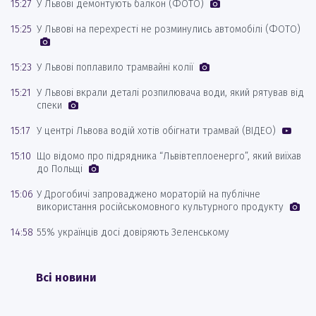
15:27
У Львові демонтують балкон (ФОТО)
15:25
У Львові на перехресті не розминулись автомобілі (ФОТО)
15:23
У Львові поплавило трамвайні колії
15:21
У Львові вкрали деталі розпилювача води, який рятував від
спеки
15:17
У центрі Львова водій хотів обігнати трамвай (ВІДЕО)
15:10
Що відомо про підрядника “Львівтеплоенерго”, який виїхав
до Польщі
15:06
У Дрогобичі запроваджено мораторій на публічне
використання російськомовного культурного продукту
14:58
55% українців досі довіряють Зеленському
Всі новини