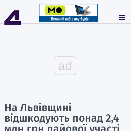
ad
На Львівщині
відшкодують понад 2,4
млн грн пайової участі