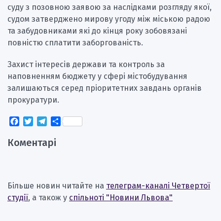
суду з позовною заявою за наслідками розгляду якої,
судом затверджено мирову угоду між міською радою
та забудовниками які до кінця року зобовязані
повністю сплатити заборгованість.
Захист інтересів держави та контроль за
наповненням бюджету у сфері містобудування
залишаються серед пріоритетних завдань органів
прокуратури.
Facebook
Twitter
Telegram
Поділитися
Коментарі
Більше новин читайте на
телеграм-каналі Четвертої
студії
, а також у
спільноті "Новини Львова"