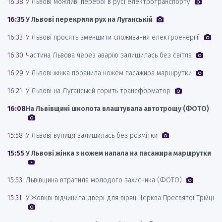
16:38
У Львові можливі перебої в русі електротранспорту
16:35
У Львові перекрили рух на Луганській
16:33
У Львові просять зменшити споживання електроенергії
16:30
Частина Львова через аварію залишилась без світла
16:29
У Львові жінка поранила ножем пасажира маршрутки
16:21
У Львові на Луганській горить трансформатор
16:08
На Львівщині школота влаштувала автотрощу (ФОТО)
15:58
У Львові вулиця залишилась без розмітки
15:55
У Львові жінка з ножем напала на пасажира маршрутки
15:53
Львівщина втратила молодого захисника (ФОТО)
15:31
У Жовкві відчинила двері для вірян Церква Пресвятої Трійці