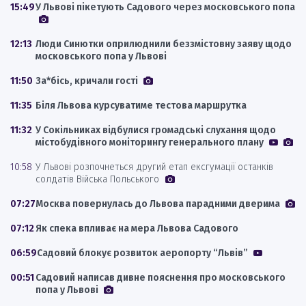
15:49
У Львові пікетують Садового через московського попа
12:13
Люди Синютки оприлюднили беззмістовну заяву щодо
московського попа у Львові
11:50
За*бісь, кричали гості
11:35
Біля Львова курсуватиме тестова маршрутка
11:32
У Сокільниках відбулися громадські слухання щодо
містобудівного моніторингу генерального плану
10:58
У Львові розпочнеться другий етап ексгумації останків
солдатів Війська Польського
07:27
Москва повернулась до Львова парадними дверима
07:12
Як спека впливає на мера Львова Садового
06:59
Садовий блокує розвиток аеропорту “Львів”
00:51
Садовий написав дивне пояснення про московського
попа у Львові