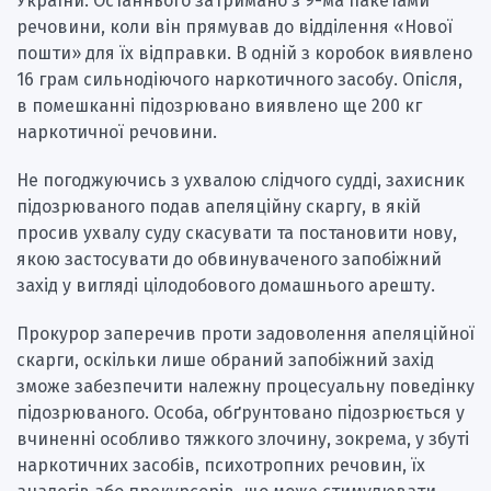
України. Останнього затримано з 9-ма пакетами
речовини, коли він прямував до відділення «Нової
пошти» для їх відправки. В одній з коробок виявлено
16 грам сильнодіючого наркотичного засобу. Опісля,
в помешканні підозрювано виявлено ще 200 кг
наркотичної речовини.
Не погоджуючись з ухвалою слідчого судді, захисник
підозрюваного подав апеляційну скаргу, в якій
просив ухвалу суду скасувати та постановити нову,
якою застосувати до обвинуваченого запобіжний
захід у вигляді цілодобового домашнього арешту.
Прокурор заперечив проти задоволення апеляційної
скарги, оскільки лише обраний запобіжний захід
зможе забезпечити належну процесуальну поведінку
підозрюваного. Особа, обґрунтовано підозрюється у
вчиненні особливо тяжкого злочину, зокрема, у збуті
наркотичних засобів, психотропних речовин, їх