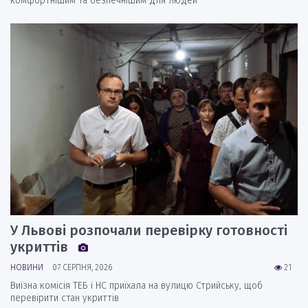
комфортнішим та безпечнішим для людей
У Львові розпочали перевірку готовності
укриттів
НОВИНИ
07 СЕРПНЯ, 2026
21
Виїзна комісія ТЕБ і НС приїхала на вулицю Стрийську, щоб
перевірити стан укриттів