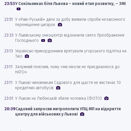
23:53
У Сокільниках біля Львова – новий етап розвитку, – ЗМІ
23:51
У «Раві-Руській» двічі за добу виявили спроби незаконного
переміщення цигарок
23:33
У Львівському онкоцентрі відзначили свято Преображення
Господнього
23:13
Українські прикордонники врятували угорського підлітка на
Тисі
23:11
Залужний пояснив, чому «ми ніколи не приєднаємося до
НАТО»
23:11
У Львові чиновникам Садового для щастя не вистачає 10
кредитних автобусів
23:01
У Львові на Любінській збили чоловіка (ФОТО)
20:39
Садовий запросив митрополита УПЦ МП на відкриття
центру для військових у Львові