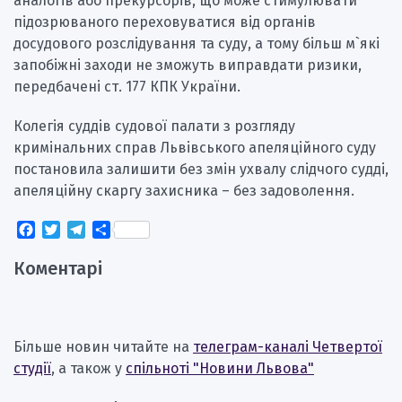
аналогів або прекурсорів, що може стимулювати
підозрюваного переховуватися від органів
досудового розслідування та суду, а тому більш м`які
запобіжні заходи не зможуть виправдати ризики,
передбачені ст. 177 КПК України.
Колегія суддів судової палати з розгляду
кримінальних справ Львівського апеляційного суду
постановила залишити без змін ухвалу слідчого судді,
апеляційну скаргу захисника – без задоволення.
Facebook
Twitter
Telegram
Поділитися
Коментарі
Більше новин читайте на
телеграм-каналі Четвертої
студії
, а також у
спільноті "Новини Львова"