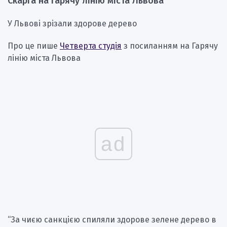
Скарга на Гарячу лінію міста Львова
У Львові зрізали здорове дерево
Про це пише
Четверта студія
з посиланням на Гарячу
лінію міста Львова
ad
“За чиєю санкцією спиляли здорове зелене дерево в