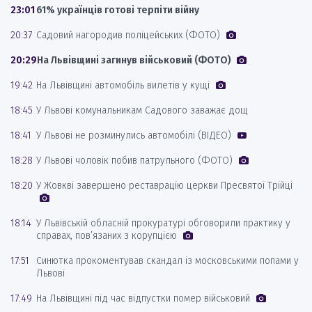
23:01
61% українців готові терпіти війну
20:37
Садовий нагородив поліцейських (ФОТО)
20:29
На Львівщині загинув військовий (ФОТО)
19:42
На Львівщині автомобіль вилетів у кущі
18:45
У Львові комунальникам Садового заважає дощ
18:41
У Львові не розминулись автомобілі (ВІДЕО)
18:28
У Львові чоловік побив патрульного (ФОТО)
18:20
У Жовкві завершено реставрацію церкви Пресвятої Трійці
18:14
У Львівській обласній прокуратурі обговорили практику у
справах, пов’язаних з корупцією
17:51
Синютка прокоментував скандал із московськими попами у
Львові
17:49
На Львівщині під час відпустки помер військовий