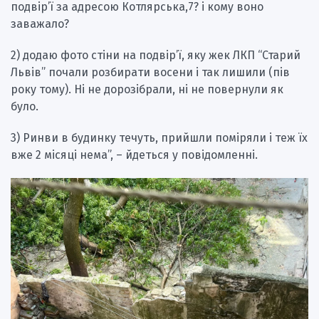
подвір’ї за адресою Котлярська,7? і кому воно
заважало?
2) додаю фото стіни на подвір’ї, яку жек ЛКП “Старий
Львів” почали розбирати восени і так лишили (пів
року тому). Ні не дорозібрали, ні не повернули як
було.
3) Ринви в будинку течуть, прийшли поміряли і теж їх
вже 2 місяці нема”, – йдеться у повідомленні.