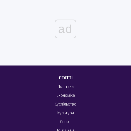
ad
СТАТТІ
Політика
Економіка
Суспільство
Культура
Спорт
То є Львів