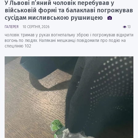
У Львові п’яний чоловік перебував у
військовій формі та балаклаві погрожував
сусідам мисливською рушницею
ГАЛЕРЕЯ
10 СЕРПНЯ, 2026
13
чоловік тримав у руках вогнепальну зброю і погрожував відкрити
вогонь по людях. Налякані мешканці повідомили про подію на
спецлінію 102