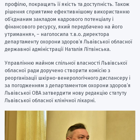
профілю, покращить її якість та доступність. Також
рішення сприятиме ефективнішому використанню
об’єднаним закладом кадрового потенціалу і
фінансового ресурсу, який передбачено на його
утримання», – наголосила т.в.о. директора
департаменту охорони здоров’я Львівської обласної
державної адміністрації Наталія Літвінська.
Управлінню майном спільної власності Львівської
обласної ради доручено створити комісію з
реорганізації шкірно-венерологічного диспансеру і
за погодженням з департаментом охорони здоров’я
Львівської ОВА затвердити нову редакцію статуту
Львівської обласної клінічної лікарні.