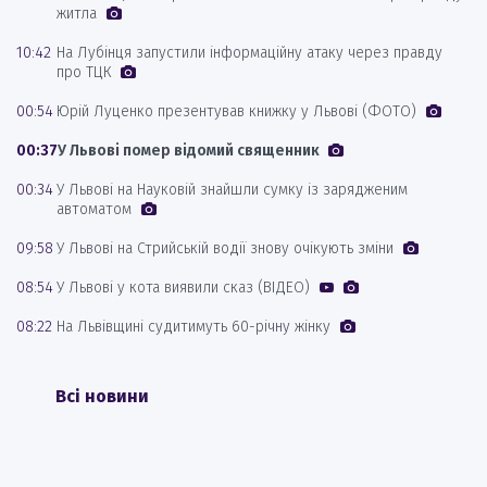
житла
10:42
На Лубінця запустили інформаційну атаку через правду
про ТЦК
00:54
Юрій Луценко презентував книжку у Львові (ФОТО)
00:37
У Львові помер відомий священник
00:34
У Львові на Науковій знайшли сумку із зарядженим
автоматом
09:58
У Львові на Стрийській водії знову очікують зміни
08:54
У Львові у кота виявили сказ (ВІДЕО)
08:22
На Львівщині судитимуть 60-річну жінку
Всі новини