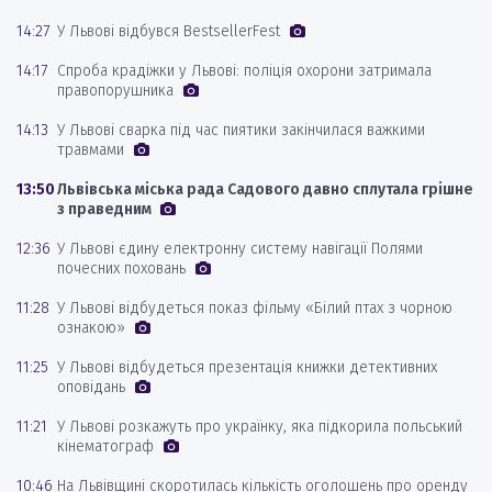
14:27
У Львові відбувся BestsellerFest
14:17
Спроба крадіжки у Львові: поліція охорони затримала
правопорушника
14:13
У Львові сварка під час пиятики закінчилася важкими
травмами
13:50
Львівська міська рада Садового давно сплутала грішне
з праведним
12:36
У Львові єдину електронну систему навігації Полями
почесних поховань
11:28
У Львові відбудеться показ фільму «Білий птах з чорною
ознакою»
11:25
У Львові відбудеться презентація книжки детективних
оповідань
11:21
У Львові розкажуть про українку, яка підкорила польський
кінематограф
10:46
На Львівщині скоротилась кількість оголошень про оренду